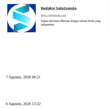
Redaksi Selatsunda
https://selatsunda.com
Sajian informasi dikemas dengan tulisan berita yang
independen
EDITOR PICKS
Tiga Aset Jumbo Pemkot Cilegon Bernilai Puluhan Miliar Belum Dimanfa
Apa Kendalanya?
7 Agustus, 2026 06:21
Wakil Ketua DPRD Cilegon Minta Robinsar Tak Salah Pilih Sekda Definiti
Sosok Harus Berjiwa Pemimpin, Paham Kelola Pemerintahan dan Pengan
6 Agustus, 2026 13:22