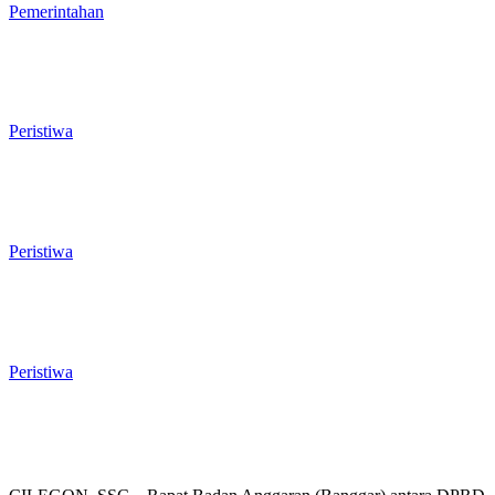
Pemerintahan dan Penganggaran
Pemerintahan
Rawan Kecelakaan Tabrak Belakang,
Dishub Cilegon Tertibkan Truk Parkir
Liar di Jalan Lingkar Selatan
Peristiwa
El Nino Mengintai Cilegon, Polres dan
Pemkot Perkuat Mitigasi Kebakaran
dan Krisis Air Bersih
Peristiwa
Penggodokan Calon Sekda Cilegon
Mulai Bergulir, Lima Nama Pejabat
Masuk Radar Wali Kota
Peristiwa