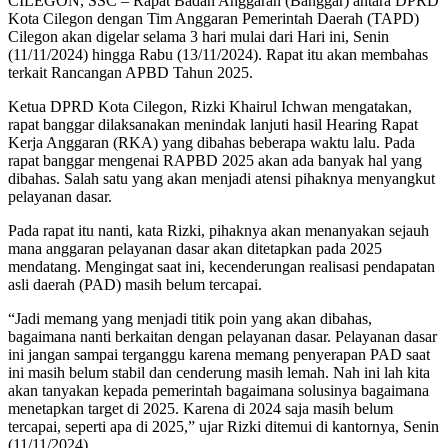
CILEGON, SSC – Rapat Badan Anggaran (Banggar) antara DPRD
Kota Cilegon dengan Tim Anggaran Pemerintah Daerah (TAPD)
Cilegon akan digelar selama 3 hari mulai dari Hari ini, Senin
(11/11/2024) hingga Rabu (13/11/2024). Rapat itu akan membahas
terkait Rancangan APBD Tahun 2025.
Ketua DPRD Kota Cilegon, Rizki Khairul Ichwan mengatakan,
rapat banggar dilaksanakan menindak lanjuti hasil Hearing Rapat
Kerja Anggaran (RKA) yang dibahas beberapa waktu lalu. Pada
rapat banggar mengenai RAPBD 2025 akan ada banyak hal yang
dibahas. Salah satu yang akan menjadi atensi pihaknya menyangkut
pelayanan dasar.
Pada rapat itu nanti, kata Rizki, pihaknya akan menanyakan sejauh
mana anggaran pelayanan dasar akan ditetapkan pada 2025
mendatang. Mengingat saat ini, kecenderungan realisasi pendapatan
asli daerah (PAD) masih belum tercapai.
“Jadi memang yang menjadi titik poin yang akan dibahas,
bagaimana nanti berkaitan dengan pelayanan dasar. Pelayanan dasar
ini jangan sampai terganggu karena memang penyerapan PAD saat
ini masih belum stabil dan cenderung masih lemah. Nah ini lah kita
akan tanyakan kepada pemerintah bagaimana solusinya bagaimana
menetapkan target di 2025. Karena di 2024 saja masih belum
tercapai, seperti apa di 2025,” ujar Rizki ditemui di kantornya, Senin
(11/11/2024).