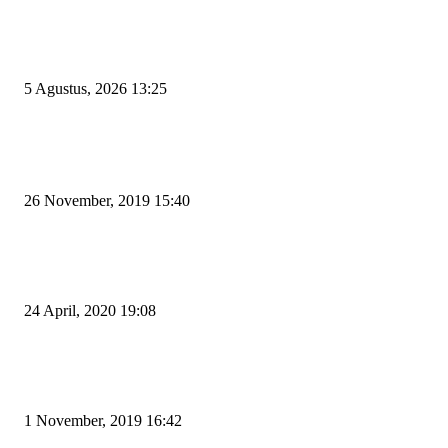
Rawan Kecelakaan Tabrak Belakang, Dishub Cilegon Tertibkan Truk Parki
Liar di Jalan Lingkar Selatan
5 Agustus, 2026 13:25
POPULAR POSTS
Kapal Portlink V Terbakar di Merak, 15 Orang Penumpang Meninggal Du
26 November, 2019 15:40
Pemudik Boleh Menyeberang di Pelabuhan Merak, Asalkan Bukan Dari P
dan Zona Merah
24 April, 2020 19:08
Angin di Pelabuhan Merak Mengamuk, Fasilitas Rusak dan Jadwal Kapal
Terlambat
1 November, 2019 16:42
POPULAR CATEGORY