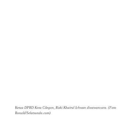
Ketua DPRD Kota Cilegon, Rizki Khairul Ichwan diwawancara. (Foto
Ronald/Selatsunda.com)
Facebook
Twitter
Pinterest
WhatsApp