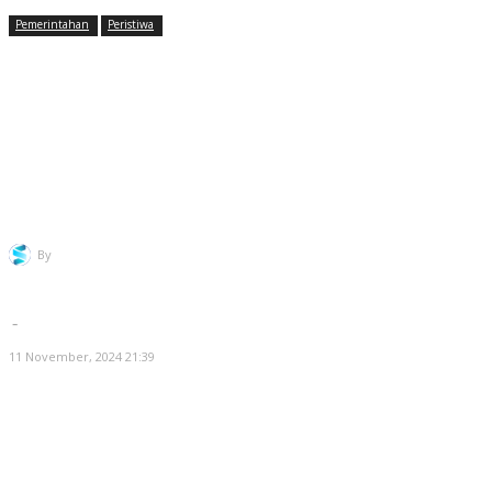
Pemerintahan
Peristiwa
Bahas RAPBD 2025, Ketua
DPRD Cilegon Rizki Akan
Tekankan Hal ini Agar Jangan
Sampai Terganggu
By
Redaksi Selatsunda
-
11 November, 2024 21:39