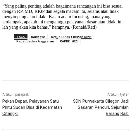
“Yang paling penting adalah bagaimana rancangan ini bisa sesuai
dengan RPJMD, RPJP dan segala macam itu, selaras atau tidak
menyimpang atau tidak. Kalau ada refocusing, mana yang
terdampak, apakah ini menganggu pelayanan dasar atau tidak, ini
lah yang akan kita bahas,” harapnya. (Ronald/Red)
TAGS
Banggar
Ketua DPRD Cilegon Rizki
Rapat Badan Anggaran
RAPBD 2025
Artikulli paraprak
Artikulli tjetër
Pekan Depan, Pelayanan Satu
SDN Purwakarta Cilegon Jadi
Pintu Sudah Bisa di Kecamatan
Sasaran Pencuri, Sejumlah
Citangkil
Barang Raib