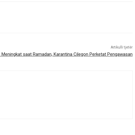
Artikulli tjetër
n Meningkat saat Ramadan, Karantina Cilegon Perketat Pengawasan