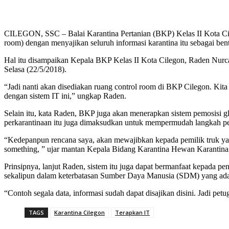
CILEGON, SSC – Balai Karantina Pertanian (BKP) Kelas II Kota Cileg
room) dengan menyajikan seluruh informasi karantina itu sebagai be
Hal itu disampaikan Kepala BKP Kelas II Kota Cilegon, Raden Nurc
Selasa (22/5/2018).
“Jadi nanti akan disediakan ruang control room di BKP Cilegon. Ki
dengan sistem IT ini,” ungkap Raden.
Selain itu, kata Raden, BKP juga akan menerapkan sistem pemosisi
perkarantinaan itu juga dimaksudkan untuk mempermudah langkah p
“Kedepanpun rencana saya, akan mewajibkan kepada pemilik truk yang m
something, ” ujar mantan Kepala Bidang Karantina Hewan Karantina 
Prinsipnya, lanjut Raden, sistem itu juga dapat bermanfaat kepada p
sekalipun dalam keterbatasan Sumber Daya Manusia (SDM) yang ad
“Contoh segala data, informasi sudah dapat disajikan disini. Jadi pet
TAGS
Karantina Cilegon
Terapkan IT