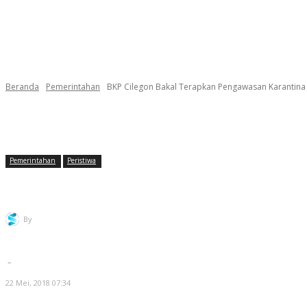
Beranda
Pemerintahan
BKP Cilegon Bakal Terapkan Pengawasan Karantina 
Pemerintahan
Peristiwa
BKP Cilegon Bakal Terapkan Pengawasan Kar
By
Redaksi Selatsunda
-
22 Mei, 2018 07:34