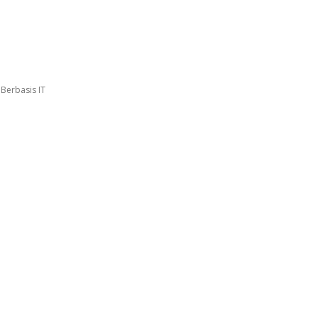
Berbasis IT
Facebook
Twitter
Pinterest
WhatsApp
antina Berbasis IT