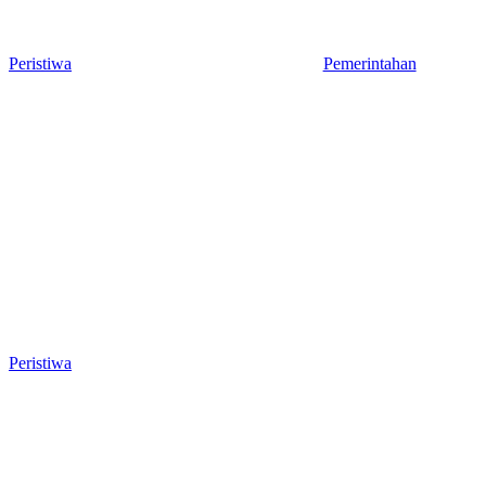
Peristiwa
Pemerintahan
Tiga Aset Jumbo Pemkot Cilegon Bernilai
Wakil Ketua DPRD Cilegon
Puluhan Miliar Belum Dimanfaatkan, Apa
Salah Pilih Sekda Definiti
Kendalanya?
Berjiwa Pemimpin, Paham 
dan Penganggaran
Peristiwa
Penggodokan Calon Sekda Cilegon Mulai
Bergulir, Lima Nama Pejabat Masuk Radar Wali
Kota