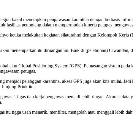
on bakal menerapkan pengawasan karantina dengan berbasis Informasi 
ntuk fasilitas penunjang dalam mempermudah kinerja petugas mengawasi
ahyo ketika melakukan kegiatan silaturahmi dengan Kelompok Kerja (
ta akan menempatkan itu diruangan ini. Baik di (pelabuhan) Ciwandan
 global atau Global Positioning System (GPS). Pemasangan sistem pad
engawasan petugas.
enjadi pelabggan karantina. akses GPS juga akan kita mulai. Jadi kala
Tanjung Priuk itu.
engawas. Tugas dan kerja pengawas menjadi lebih ringan. Akurasi data y
a.
ugas itu ngga usah menarik, menfilter, mengolah atau menggali lebih dah