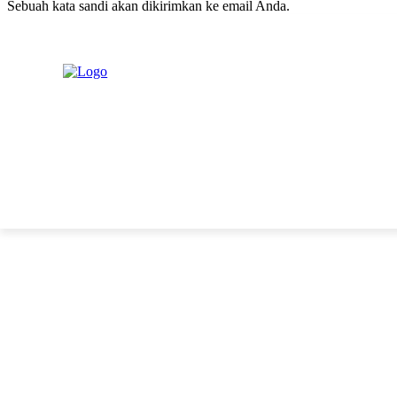
Sebuah kata sandi akan dikirimkan ke email Anda.
C
Sabtu, Agustus 8, 2026
Masuk / Bergabung
H
20.1
New York
PERISTIWA
PEMERINTAHAN
HUKRIM
POLITIK