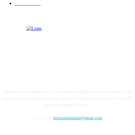
Pendidikan
97
ABOUT US
Selatsunda.com adalah portal berita yang menyajikan informasi terkini, baik
peristiwa, pemerintahan, politik, ekonomi, hukum, maritim dan lifestyle di
Banten maupun Nasional.
Contact us:
beritaselatsunda@gmail.com