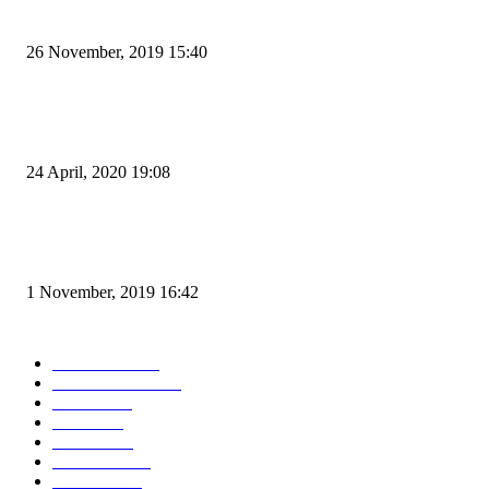
Kapal Portlink V Terbakar di Merak, 15 Orang Penumpang Meninggal Du
26 November, 2019 15:40
Pemudik Boleh Menyeberang di Pelabuhan Merak, Asalkan Bukan Dari P
dan Zona Merah
24 April, 2020 19:08
Angin di Pelabuhan Merak Mengamuk, Fasilitas Rusak dan Jadwal Kapal
Terlambat
1 November, 2019 16:42
POPULAR CATEGORY
Peristiwa
10167
Pemerintahan
3319
Hukrim
763
Politik
757
Maritim
372
Kesehatan
331
Ekonomi
274