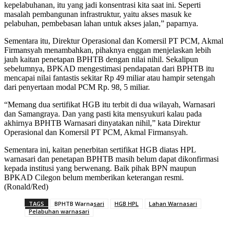
kepelabuhanan, itu yang jadi konsentrasi kita saat ini. Seperti
masalah pembangunan infrastruktur, yaitu akses masuk ke
pelabuhan, pembebasan lahan untuk akses jalan,” paparnya.
Sementara itu, Direktur Operasional dan Komersil PT PCM, Akmal
Firmansyah menambahkan, pihaknya enggan menjelaskan lebih
jauh kaitan penetapan BPHTB dengan nilai nihil. Sekalipun
sebelumnya, BPKAD mengestimasi pendapatan dari BPHTB itu
mencapai nilai fantastis sekitar Rp 49 miliar atau hampir setengah
dari penyertaan modal PCM Rp. 98, 5 miliar.
“Memang dua sertifikat HGB itu terbit di dua wilayah, Warnasari
dan Samangraya. Dan yang pasti kita mensyukuri kalau pada
akhirnya BPHTB Warnasari dinyatakan nihil,” kata Direktur
Operasional dan Komersil PT PCM, Akmal Firmansyah.
Sementara ini, kaitan penerbitan sertifikat HGB diatas HPL
warnasari dan penetapan BPHTB masih belum dapat dikonfirmasi
kepada institusi yang berwenang. Baik pihak BPN maupun
BPKAD Cilegon belum memberikan keterangan resmi.
(Ronald/Red)
TAGS
BPHTB Warnasari
HGB HPL
Lahan Warnasari
Pelabuhan warnasari