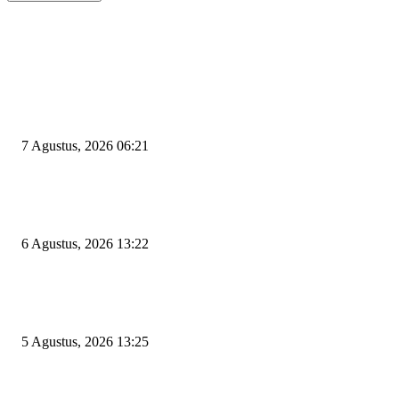
EDITOR PICKS
Tiga Aset Jumbo Pemkot Cilegon Bernilai Puluhan Miliar Belum Dimanfa
Apa Kendalanya?
7 Agustus, 2026 06:21
Wakil Ketua DPRD Cilegon Minta Robinsar Tak Salah Pilih Sekda Definiti
Sosok Harus Berjiwa Pemimpin, Paham Kelola Pemerintahan dan Pengan
6 Agustus, 2026 13:22
Rawan Kecelakaan Tabrak Belakang, Dishub Cilegon Tertibkan Truk Parki
Liar di Jalan Lingkar Selatan
5 Agustus, 2026 13:25
POPULAR POSTS