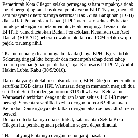
Pemerintah Kota Cilegon selaku pemegang saham tampaknya tidak
lagi dipergunjingkan. Pasalnya, pembayaran BPHTB yang menjadi
satu prasyarat diterbitkannya sertifikat Hak Guna Bangunan (HGB)
diatas Hak Pengelolaan Lahan (HPL) warnasari seluas 45 hektar
untuk pembangunan pelabuhan itu, telah berujung. Besaran nilai
BPHTB yang ditetapkan Badan Pengelolaan Keuangan dan Aset
Daerah (BPKAD) beberapa waktu lalu kepada PCM selaku wajib
pajak, terutang nihil.
“Kalau memang di aturannya tidak ada (biaya BPHTB), ya tidak.
Sekarang tinggal kita berpikir dan menempuh tahap demi tahap
menuju pembangunan pelabuhan,” ujar Komisaris PT PCM, Abdul
Hakim Lubis, Rabu (30/5/2018).
Dari data yang diketahui selatsunda.com, BPN Cilegon menerbitkan
sertifikat HGB diatas HPL Warnasari dengan memecah menjadi dua
sertifikat. Sertifikat dengan nomor 3119 di wilayah Kelurahan
Warnasari diterbitkan dengan ukuran lahan seluas 446.148 meter
persegi. Sementara sertifikat kedua dengan nomor 62 di wilayah
Kelurahan Samangraya diterbitkan dengan lahan seluas 3.852 meter
persegi.
Dengan diterbitkannya dua sertifikat, kata mantan Sekda Kota
Cilegon itu, pembangunan pelabuhan segera dapat dimulai.
“Hal-hal yang kaitannya dengan menunjang masalah