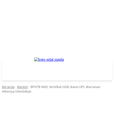
Beranda
Maritim
BPHTB Nihil, Sertifikat HGB diatas HPL Warnasari
Akhirnya Diterbitkan
Facebook
Twitter
Pinterest
WhatsApp