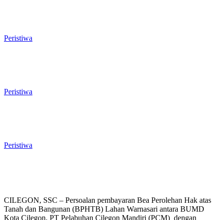
Rawan Kecelakaan Tabrak Belakang,
Dishub Cilegon Tertibkan Truk Parkir
Liar di Jalan Lingkar Selatan
Peristiwa
El Nino Mengintai Cilegon, Polres dan
Pemkot Perkuat Mitigasi Kebakaran
dan Krisis Air Bersih
Peristiwa
Penggodokan Calon Sekda Cilegon
Mulai Bergulir, Lima Nama Pejabat
Masuk Radar Wali Kota
Peristiwa
CILEGON, SSC – Persoalan pembayaran Bea Perolehan Hak atas
Tanah dan Bangunan (BPHTB) Lahan Warnasari antara BUMD
Kota Cilegon, PT Pelabuhan Cilegon Mandiri (PCM) dengan