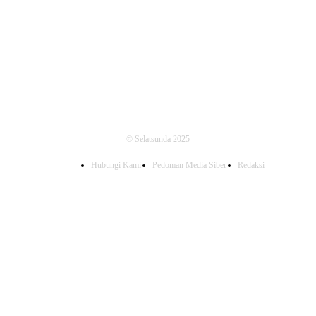
FOLLOW US
© Selatsunda 2025
Hubungi Kami
Pedoman Media Siber
Redaksi