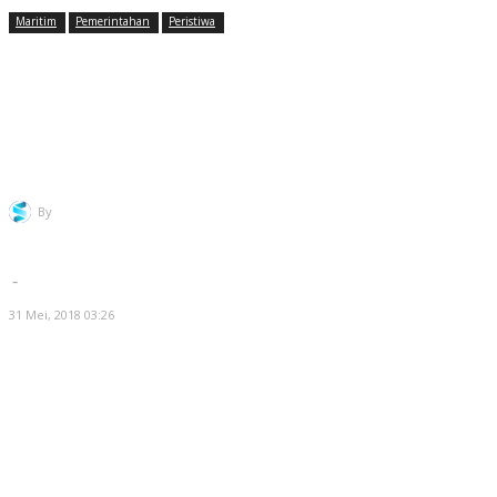
Maritim
Pemerintahan
Peristiwa
BPHTB Nihil, Sertifikat HGB
diatas HPL Warnasari Akhirnya
Diterbitkan
By
Redaksi Selatsunda
-
31 Mei, 2018 03:26