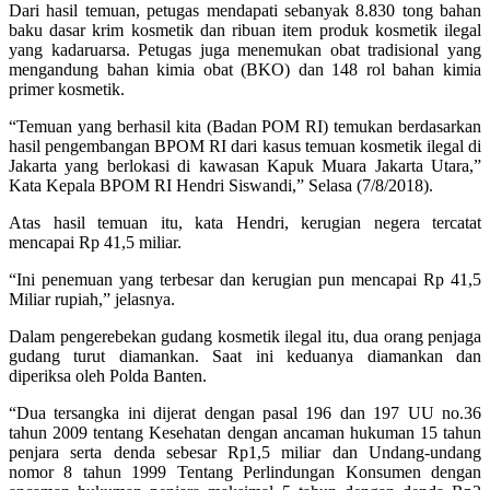
Dari hasil temuan, petugas mendapati sebanyak 8.830 tong bahan
baku dasar krim kosmetik dan ribuan item produk kosmetik ilegal
yang kadaruarsa. Petugas juga menemukan obat tradisional yang
mengandung bahan kimia obat (BKO) dan 148 rol bahan kimia
primer kosmetik.
“Temuan yang berhasil kita (Badan POM RI) temukan berdasarkan
hasil pengembangan BPOM RI dari kasus temuan kosmetik ilegal di
Jakarta yang berlokasi di kawasan Kapuk Muara Jakarta Utara,”
Kata Kepala BPOM RI Hendri Siswandi,” Selasa (7/8/2018).
Atas hasil temuan itu, kata Hendri, kerugian negera tercatat
mencapai Rp 41,5 miliar.
“Ini penemuan yang terbesar dan kerugian pun mencapai Rp 41,5
Miliar rupiah,” jelasnya.
Dalam pengerebekan gudang kosmetik ilegal itu, dua orang penjaga
gudang turut diamankan. Saat ini keduanya diamankan dan
diperiksa oleh Polda Banten.
“Dua tersangka ini dijerat dengan pasal 196 dan 197 UU no.36
tahun 2009 tentang Kesehatan dengan ancaman hukuman 15 tahun
penjara serta denda sebesar Rp1,5 miliar dan Undang-undang
nomor 8 tahun 1999 Tentang Perlindungan Konsumen dengan