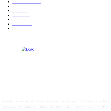
Pemerintahan
3319
Hukrim
763
Politik
757
Maritim
372
Kesehatan
331
Ekonomi
274
Pendidikan
97
ABOUT US
Selatsunda.com adalah portal berita yang menyajikan informasi terkini, baik
peristiwa, pemerintahan, politik, ekonomi, hukum, maritim dan lifestyle di