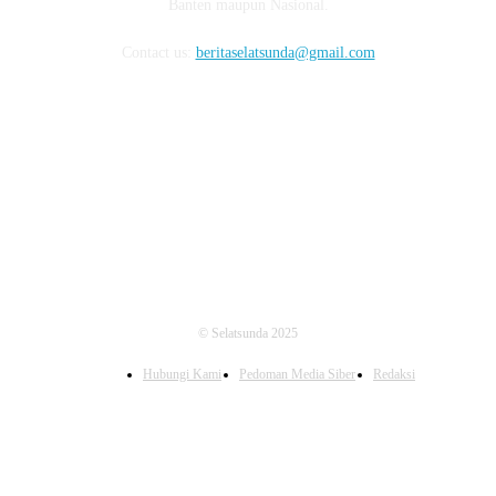
Banten maupun Nasional.
Contact us:
beritaselatsunda@gmail.com
FOLLOW US
© Selatsunda 2025
Hubungi Kami
Pedoman Media Siber
Redaksi