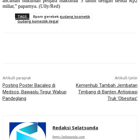
ancaman hukuman penjara maksimal 5 tahun dengan denda Rp2
miliar,” paparnya. (Ully/Red)
TAGS
Bpom gerebek gudang kosmetik
Gudang komestik ilegal
Artikulli paraprak
Artikulli tjetër
Posting Poster Bacaleg di
Kemenhub Tambah Jembatan
Medsos, Bawaslu Tegur Wabup
Timbang di Banten Antisipasi
Pandeglang
Truk ‘Obesitas’
Redaksi Selatsunda
https://selatsunda.com