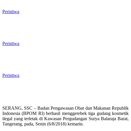
Liar di Jalan Lingkar Selatan
Peristiwa
El Nino Mengintai Cilegon, Polres dan
Pemkot Perkuat Mitigasi Kebakaran
dan Krisis Air Bersih
Peristiwa
Penggodokan Calon Sekda Cilegon
Mulai Bergulir, Lima Nama Pejabat
Masuk Radar Wali Kota
Peristiwa
SERANG, SSC – Badan Pengawasan Obat dan Makanan Republik
Indonesia (BPOM RI) berhasil menggerebek tiga gudang kosmetik
ilegal yang terletak di Kawasan Pergudangan Surya Balaraja Barat,
Tangerang, pada, Senin (6/8/2018) kemarin.