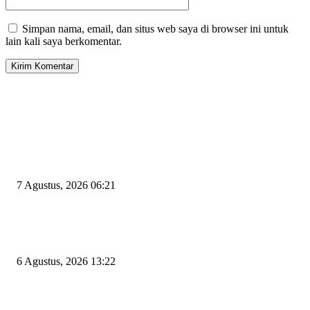
Simpan nama, email, dan situs web saya di browser ini untuk
lain kali saya berkomentar.
EDITOR PICKS
Tiga Aset Jumbo Pemkot Cilegon Bernilai Puluhan Miliar Belum Dimanfa
Apa Kendalanya?
7 Agustus, 2026 06:21
Wakil Ketua DPRD Cilegon Minta Robinsar Tak Salah Pilih Sekda Definiti
Sosok Harus Berjiwa Pemimpin, Paham Kelola Pemerintahan dan Pengan
6 Agustus, 2026 13:22
Rawan Kecelakaan Tabrak Belakang, Dishub Cilegon Tertibkan Truk Parki