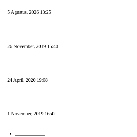
Liar di Jalan Lingkar Selatan
5 Agustus, 2026 13:25
POPULAR POSTS
Kapal Portlink V Terbakar di Merak, 15 Orang Penumpang Meninggal Du
26 November, 2019 15:40
Pemudik Boleh Menyeberang di Pelabuhan Merak, Asalkan Bukan Dari P
dan Zona Merah
24 April, 2020 19:08
Angin di Pelabuhan Merak Mengamuk, Fasilitas Rusak dan Jadwal Kapal
Terlambat
1 November, 2019 16:42
POPULAR CATEGORY
Peristiwa
10167