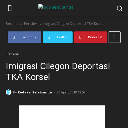
Beranda
Peristiwa
Imigrasi Cilegon Deportasi TKA Korsel
Facebook
Twitter
Pinterest
Peristiwa
Imigrasi Cilegon Deportasi
TKA Korsel
-
By
Redaksi Selatsunda
20 April, 2018 12:59