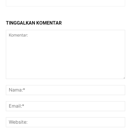
TINGGALKAN KOMENTAR
Komentar:
Na
Ema
Web