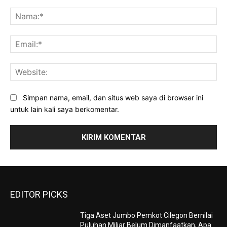
Komentar:
Na
Ema
Web
Simpan nama, email, dan situs web saya di browser ini
untuk lain kali saya berkomentar.
EDITOR PICKS
Tiga Aset Jumbo Pemkot Cilegon Bernilai
Puluhan Miliar Belum Dimanfaatkan, Apa