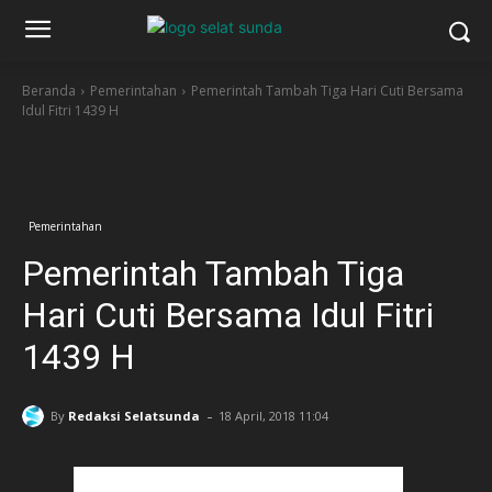
Beranda
Pemerintahan
Pemerintah Tambah Tiga Hari Cuti Bersama
Idul Fitri 1439 H
Facebook
Twitter
Pinterest
W
Pemerintahan
Pemerintah Tambah Tiga
Hari Cuti Bersama Idul Fitri
1439 H
-
By
Redaksi Selatsunda
18 April, 2018 11:04