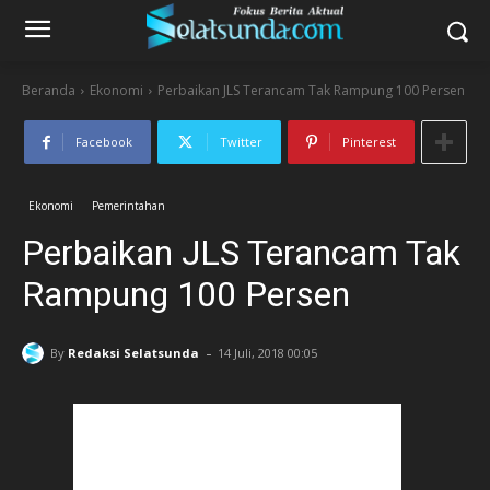
Beranda
Ekonomi
Perbaikan JLS Terancam Tak Rampung 100 Persen
Facebook
Twitter
Pinterest
Ekonomi
Pemerintahan
Perbaikan JLS Terancam Tak
Rampung 100 Persen
-
By
Redaksi Selatsunda
14 Juli, 2018 00:05