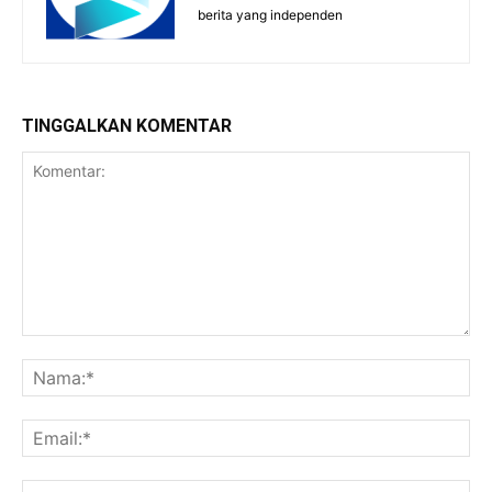
berita yang independen
TINGGALKAN KOMENTAR
Komentar:
Na
Ema
Web