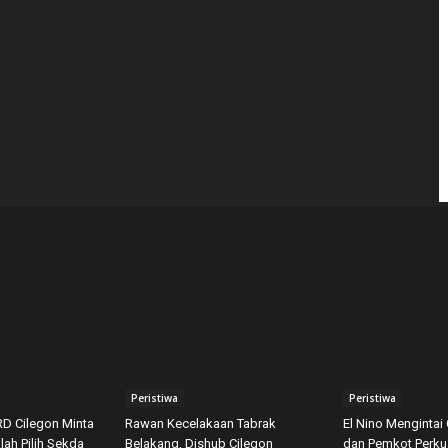
Peristiwa
Peristiwa
RD Cilegon Minta
Rawan Kecelakaan Tabrak
El Nino Mengintai 
lah Pilih Sekda
Belakang, Dishub Cilegon
dan Pemkot Perkua