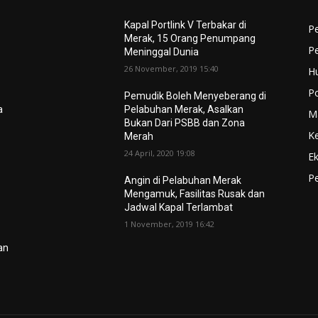
Kapal Portlink V Terbakar di
Pe
Merak, 15 Orang Penumpang
P
Meninggal Dunia
26 November, 2019 15:40
H
Po
Pemudik Boleh Menyeberang di
a
Pelabuhan Merak, Asalkan
M
Bukan Dari PSBB dan Zona
K
Merah
24 April, 2020 19:08
E
Pe
Angin di Pelabuhan Merak
Mengamuk, Fasilitas Rusak dan
Jadwal Kapal Terlambat
1 November, 2019 16:42
lan