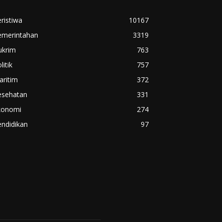
ristiwa
10167
emerintahan
3319
ukrim
763
litik
757
aritim
372
esehatan
331
konomi
274
ndidikan
97