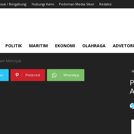
suk / Bergabung
Hubungi Kami
Pedoman Media Siber
Redaksi
POLITIK
MARITIM
EKONOMI
OLAHRAGA
ADVETOR
yam Melonjak
P
ter
Pinterest
WhatsApp
P
A