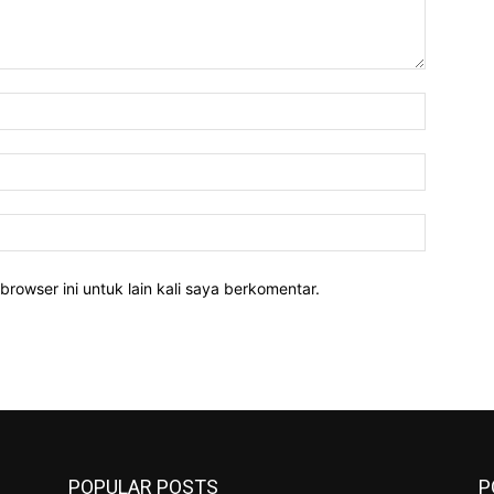
Nama:*
Email:*
Website:
rowser ini untuk lain kali saya berkomentar.
POPULAR POSTS
P