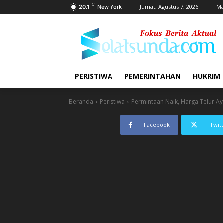
C
Jumat, Agustus 7, 2026
Ma
20.1
New York
PERISTIWA
PEMERINTAHAN
HUKRIM
Beranda
Peristiwa
Permintaan Naik, Harga Telur A
Facebook
Twit