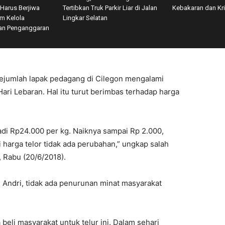
 Harus Berjiwa
Tertibkan Truk Parkir Liar di Jalan
Kebakaran dan Kris
m Kelola
Lingkar Selatan
an Penganggaran
sejumlah lapak pedagang di Cilegon mengalami
ri Lebaran. Hal itu turut berimbas terhadap harga
adi Rp24.000 per kg. Naiknya sampai Rp 2.000,
 harga telor tidak ada perubahan,” ungkap salah
 Rabu (20/6/2018).
g Andri, tidak ada penurunan minat masyarakat
eli masyarakat untuk telur ini. Dalam sehari