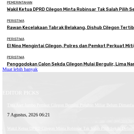
PEMERINTAHAN
Wakil Ketua DPRD Cilegon Minta Robinsar Tak Salah Pilih
PERISTIWA
Rawan Kecelakaan Tabrak Belakang, Dishub Cilegon Tertibk
PERISTIWA
El Nino Mengintai Cilegon, Polres dan Pemkot Perkuat Miti
PERISTIWA
Penggodokan Calon Sekda Cilegon Mulai Bergulir, Lima N
Muat lebih banyak
EDITOR PICKS
Tiga Aset Jumbo Pemkot Cilegon Bernilai Puluhan Miliar Belum Dimanfa
7 Agustus, 2026 06:21
Wakil Ketua DPRD Cilegon Minta Robinsar Tak Salah Pilih Sekda Defini