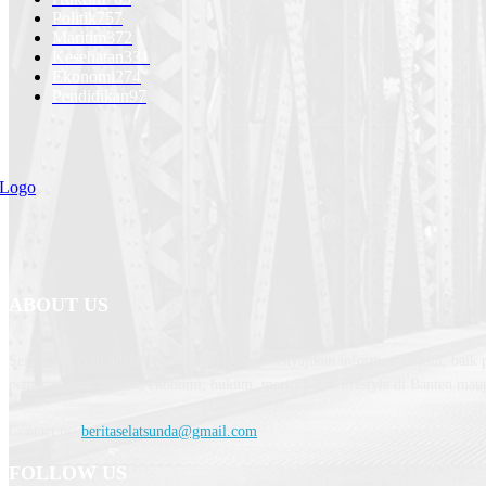
Politik
757
Maritim
372
Kesehatan
331
Ekonomi
274
Pendidikan
97
ABOUT US
Selatsunda.com adalah portal berita yang menyajikan informasi terkini, baik p
pemerintahan, politik, ekonomi, hukum, maritim dan lifestyle di Banten mau
Contact us:
beritaselatsunda@gmail.com
FOLLOW US