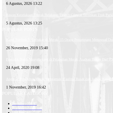
6 Agustus, 2026 13:22
Rawan Kecelakaan Tabrak Belakang, Dishub Cilegon Tertibkan Truk Parkir
5 Agustus, 2026 13:25
POPULAR POSTS
Kapal Portlink V Terbakar di Merak, 15 Orang Penumpang Meninggal Du
26 November, 2019 15:40
Pemudik Boleh Menyeberang di Pelabuhan Merak, Asalkan Bukan Dari 
24 April, 2020 19:08
Angin di Pelabuhan Merak Mengamuk, Fasilitas Rusak dan Jadwal Kapal 
1 November, 2019 16:42
POPULAR CATEGORY
Peristiwa
10167
Pemerintahan
3319
Hukrim
763