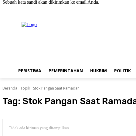
Sebuah kata sandi akan dikirimkan ke email Anda.
C
Sabtu, Agustus 8, 2026
Masuk / Bergabung
H
20.1
New York
PERISTIWA
PEMERINTAHAN
HUKRIM
POLITIK
Beranda
Topik
Stok Pangan Saat Ramadan
Tag:
Stok Pangan Saat Ramad
Tidak ada kiriman yang ditampilkan