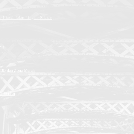
 Liar di Jalan Lingkar Selatan
nia
PSBB dan Zona Merah
Terlambat