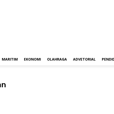
ubungi Kami
Pedoman Media Siber
Redaksi
MARITIM
EKONOMI
OLAHRAGA
ADVETORIAL
PENDI
an