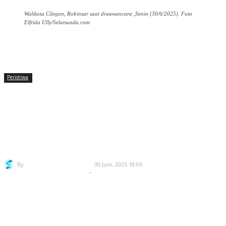
Walikota Cilegon, Robinsar saat diwawancara ,Senin (30/6/2025). Foto
Elfrida Ully/Selatsunda.com
Facebook
Twitter
Pinterest
WhatsApp
Peristiwa
Walikota Robinsar Lobi
Perbankan Kerja sama Bangun
Pelabuhan Warnasari
By
Redaksi Selatsunda
30 Juni, 2025 18:06
-