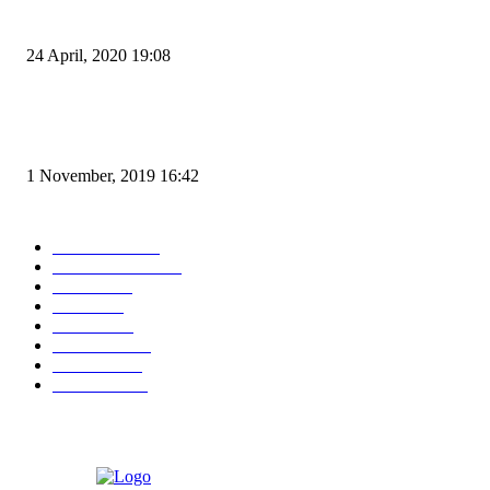
dan Zona Merah
24 April, 2020 19:08
Angin di Pelabuhan Merak Mengamuk, Fasilitas Rusak dan Jadwal Kapal
Terlambat
1 November, 2019 16:42
POPULAR CATEGORY
Peristiwa
10167
Pemerintahan
3319
Hukrim
763
Politik
757
Maritim
372
Kesehatan
331
Ekonomi
274
Pendidikan
97