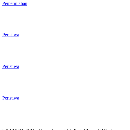
Pemerintahan dan Penganggaran
Pemerintahan
Rawan Kecelakaan Tabrak Belakang,
Dishub Cilegon Tertibkan Truk Parkir
Liar di Jalan Lingkar Selatan
Peristiwa
El Nino Mengintai Cilegon, Polres dan
Pemkot Perkuat Mitigasi Kebakaran
dan Krisis Air Bersih
Peristiwa
Penggodokan Calon Sekda Cilegon
Mulai Bergulir, Lima Nama Pejabat
Masuk Radar Wali Kota
Peristiwa