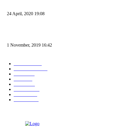
dan Zona Merah
24 April, 2020 19:08
Angin di Pelabuhan Merak Mengamuk, Fasilitas Rusak dan Jadwal Kapal
Terlambat
1 November, 2019 16:42
POPULAR CATEGORY
Peristiwa
10167
Pemerintahan
3319
Hukrim
763
Politik
757
Maritim
372
Kesehatan
331
Ekonomi
274
Pendidikan
97