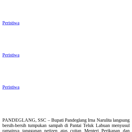
Rawan Kecelakaan Tabrak Belakang,
Dishub Cilegon Tertibkan Truk Parkir
Liar di Jalan Lingkar Selatan
Peristiwa
El Nino Mengintai Cilegon, Polres dan
Pemkot Perkuat Mitigasi Kebakaran
dan Krisis Air Bersih
Peristiwa
Penggodokan Calon Sekda Cilegon
Mulai Bergulir, Lima Nama Pejabat
Masuk Radar Wali Kota
Peristiwa
PANDEGLANG, SSC – Bupati Pandeglang Irna Narulita langsung
bersih-bersih tumpukan sampah di Pantai Teluk Labuan menyusul
ramainya tanggapan netizen atas cuitan Menteri Perikanan dan