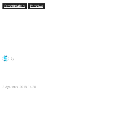
Pemerintahan
Peristiwa
Dicuit Menteri Susi, Bupati Irna
Langsung Bersih-bersih Pantai
Teluk Labuan
By
Redaksi Selatsunda
-
2 Agustus, 2018 14:28