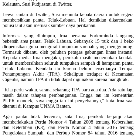
Kelautan, Susi Pudjiastuti di Twitter.
Lewat cuitan di Twitter, Susi meminta kepala daerah untuk segera
membersihkan pantai Teluk-Labuan. Hal demikian dikarenakan,
polusi laut akan merusak sumber daya perikanan.
Informasi yang dihimpun, Irna bersama Forkominda langsung
bebersih area pantai Teluk Labuan. Sebanyak 15 truk dan 1 beko
dioperasikan guna mengurai tumpukan sampah yang menggunung.
Termasuk dibantu oleh puluhan petugas gabungan lintas instansi.
Kepada media Irna mengaku, pemkab masih menemukan kendala
untuk membersihkan seluruh tumpukan sampah di hamparan pantai
Teluk Labuan. Kendala itu karena belum tersedianya Tempat
Penampungan Akhir (TPA). Sekalipun terdapat di Kecamatan
Cigeulis, namun TPA itu tidak dapat digunakan karena mangkrak.
“Kita perlu waktu, sarana sekarang TPA baru ada dua. Ada satu lagi
masih dalam tahapan pembangunan. Engga tau itu kementrian
PUPR mandek, saya engga tau ini penyebabnya,” kata Irna saat
ditemui di Kampus UNMA Banten.
Agar pantai tidak tercemar, kata Irna, pemkab berjanji akan
memberlakukan Perda Nomor 4 Tahun 2008 tentang Kebersihan
dan Ketertiban (K3), dan Perda Nomor 4 tahun 2016 tentang
Pengelolaan Sampah, dan Perbup Nomor 84 tahun 2016 tentang