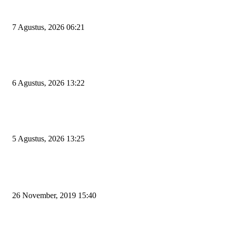
Tiga Aset Jumbo Pemkot Cilegon Bernilai Puluhan Miliar Belum Dimanfa
Apa Kendalanya?
7 Agustus, 2026 06:21
Wakil Ketua DPRD Cilegon Minta Robinsar Tak Salah Pilih Sekda Definiti
Sosok Harus Berjiwa Pemimpin, Paham Kelola Pemerintahan dan Pengan
6 Agustus, 2026 13:22
Rawan Kecelakaan Tabrak Belakang, Dishub Cilegon Tertibkan Truk Parki
Liar di Jalan Lingkar Selatan
5 Agustus, 2026 13:25
POPULAR POSTS
Kapal Portlink V Terbakar di Merak, 15 Orang Penumpang Meninggal Du
26 November, 2019 15:40
Pemudik Boleh Menyeberang di Pelabuhan Merak, Asalkan Bukan Dari P