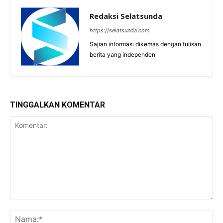
Redaksi Selatsunda
https://selatsunda.com
Sajian informasi dikemas dengan tulisan
berita yang independen
TINGGALKAN KOMENTAR
Komentar:
Na