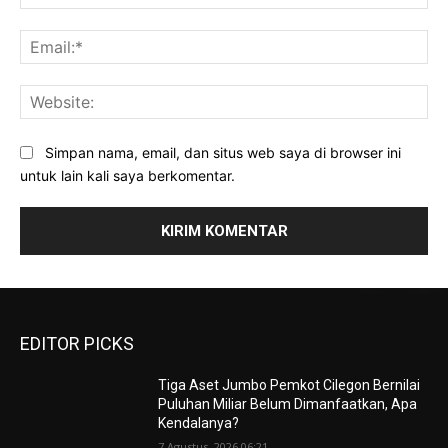
Ema
Web
Simpan nama, email, dan situs web saya di browser ini
untuk lain kali saya berkomentar.
EDITOR PICKS
Tiga Aset Jumbo Pemkot Cilegon Bernilai
Puluhan Miliar Belum Dimanfaatkan, Apa
Kendalanya?
7 Agustus, 2026 06:21