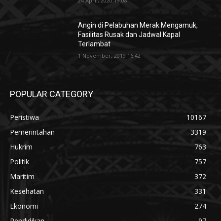
24 April, 2020 19:08
Angin di Pelabuhan Merak Mengamuk,
Fasilitas Rusak dan Jadwal Kapal
Terlambat
1 November, 2019 16:42
POPULAR CATEGORY
Peristiwa
10167
Pemerintahan
3319
Hukrim
763
Politik
757
Maritim
372
Kesehatan
331
Ekonomi
274
Pendidikan
97