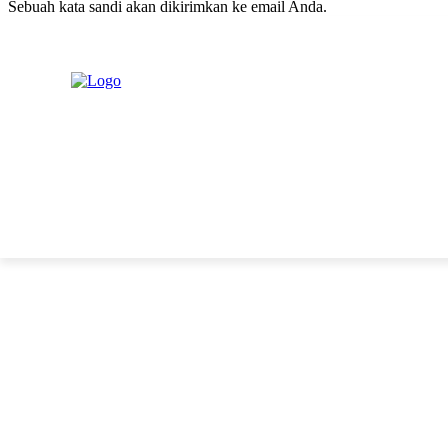
Sebuah kata sandi akan dikirimkan ke email Anda.
C
Jumat, Agustus 7, 2026
Masuk / Bergabung
20.1
New York
PERISTIWA
PEMERINTAHAN
HUKRIM
POLITIK