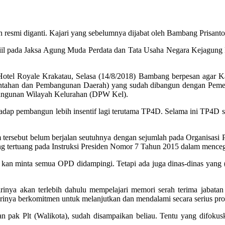
smi diganti. Kajari yang sebelumnya dijabat oleh Bambang Prisantoso
riil pada Jaksa Agung Muda Perdata dan Tata Usaha Negara Kejagung 
Hotel Royale Krakatau, Selasa (14/8/2018) Bambang berpesan agar Ka
han dan Pembangunan Daerah) yang sudah dibangun dengan Pemerinta
bangunan Wilayah Kelurahan (DPW Kel).
hadap pembangun lebih insentif lagi terutama TP4D. Selama ini TP4D 
tersebut belum berjalan seutuhnya dengan sejumlah pada Organisasi 
tertuang pada Instruksi Presiden Nomor 7 Tahun 2015 dalam mencega
kda kan minta semua OPD didampingi. Tetapi ada juga dinas-dinas yan
inya akan terlebih dahulu mempelajari memori serah terima jabatan te
rinya berkomitmen untuk melanjutkan dan mendalami secara serius pro
an pak Plt (Walikota), sudah disampaikan beliau. Tentu yang difoku