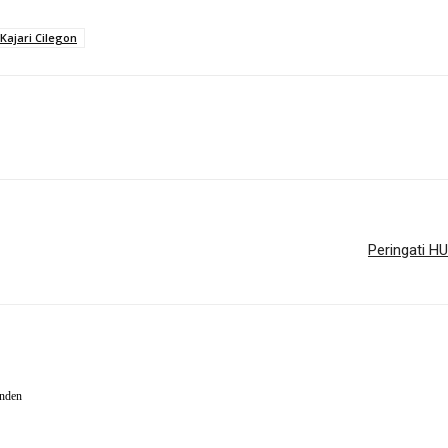
Kajari Cilegon
Peringati H
enden