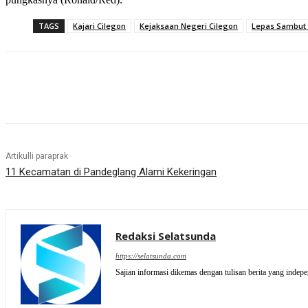
TAGS
Kajari Cilegon
Kejaksaan Negeri Cilegon
Lepas Sambut 
Artikulli paraprak
11 Kecamatan di Pandeglang Alami Kekeringan
Redaksi Selatsunda
https://selatsunda.com
Sajian informasi dikemas dengan tulisan berita yang indep