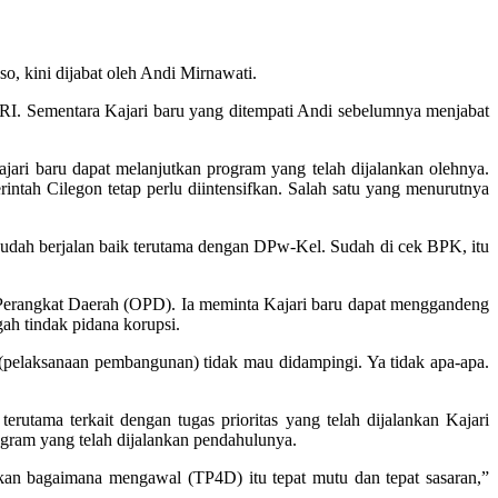
, kini dijabat oleh Andi Mirnawati.
RI. Sementara Kajari baru yang ditempati Andi sebelumnya menjabat
jari baru dapat melanjutkan program yang telah dijalankan olehnya.
h Cilegon tetap perlu diintensifkan. Salah satu yang menurutnya
sudah berjalan baik terutama dengan DPw-Kel. Sudah di cek BPK, itu
Perangkat Daerah (OPD). Ia meminta Kajari baru dapat menggandeng
h tindak pidana korupsi.
g (pelaksanaan pembangunan) tidak mau didampingi. Ya tidak apa-apa.
rutama terkait dengan tugas prioritas yang telah dijalankan Kajari
gram yang telah dijalankan pendahulunya.
skan bagaimana mengawal (TP4D) itu tepat mutu dan tepat sasaran,”