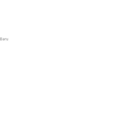
 Baru
Facebook
Twitter
Pinterest
WhatsApp
Kajari Cilegon Baru