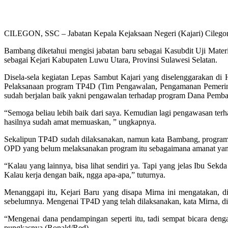
CILEGON, SSC – Jabatan Kepala Kejaksaan Negeri (Kajari) Cilegon re
Bambang diketahui mengisi jabatan baru sebagai Kasubdit Uji Mate
sebagai Kejari Kabupaten Luwu Utara, Provinsi Sulawesi Selatan.
Disela-sela kegiatan Lepas Sambut Kajari yang diselenggarakan di 
Pelaksanaan program TP4D (Tim Pengawalan, Pengamanan Pemerinta
sudah berjalan baik yakni pengawalan terhadap program Dana Pem
“Semoga beliau lebih baik dari saya. Kemudian lagi pengawasan ter
hasilnya sudah amat memuaskan, ” ungkapnya.
Sekalipun TP4D sudah dilaksanakan, namun kata Bambang, program 
OPD yang belum melaksanakan program itu sebagaimana amanat yang 
“Kalau yang lainnya, bisa lihat sendiri ya. Tapi yang jelas Ibu Se
Kalau kerja dengan baik, ngga apa-apa,” tuturnya.
Menanggapi itu, Kejari Baru yang disapa Mirna ini mengatakan, dir
sebelumnya. Mengenai TP4D yang telah dilaksanakan, kata Mirna, di
“Mengenai dana pendampingan seperti itu, tadi sempat bicara deng
pungkasnya (Ronald/Red).