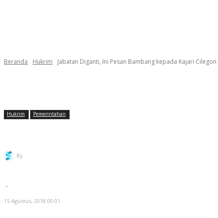
Beranda
Hukrim
Jabatan Diganti, Ini Pesan Bambang kepada Kajari Cilegon
Hukrim
Pemerintahan
Jabatan Diganti, Ini Pesan Bambang kepada 
By
Redaksi Selatsunda
-
15 Agustus, 2018 00:01