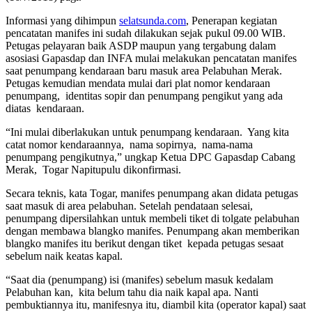
Informasi yang dihimpun
selatsunda.com
, Penerapan kegiatan
pencatatan manifes ini sudah dilakukan sejak pukul 09.00 WIB.
Petugas pelayaran baik ASDP maupun yang tergabung dalam
asosiasi Gapasdap dan INFA mulai melakukan pencatatan manifes
saat penumpang kendaraan baru masuk area Pelabuhan Merak.
Petugas kemudian mendata mulai dari plat nomor kendaraan
penumpang, identitas sopir dan penumpang pengikut yang ada
diatas kendaraan.
“Ini mulai diberlakukan untuk penumpang kendaraan. Yang kita
catat nomor kendaraannya, nama sopirnya, nama-nama
penumpang pengikutnya,” ungkap Ketua DPC Gapasdap Cabang
Merak, Togar Napitupulu dikonfirmasi.
Secara teknis, kata Togar, manifes penumpang akan didata petugas
saat masuk di area pelabuhan. Setelah pendataan selesai,
penumpang dipersilahkan untuk membeli tiket di tolgate pelabuhan
dengan membawa blangko manifes. Penumpang akan memberikan
blangko manifes itu berikut dengan tiket kepada petugas sesaat
sebelum naik keatas kapal.
“Saat dia (penumpang) isi (manifes) sebelum masuk kedalam
Pelabuhan kan, kita belum tahu dia naik kapal apa. Nanti
pembuktiannya itu, manifesnya itu, diambil kita (operator kapal) saat