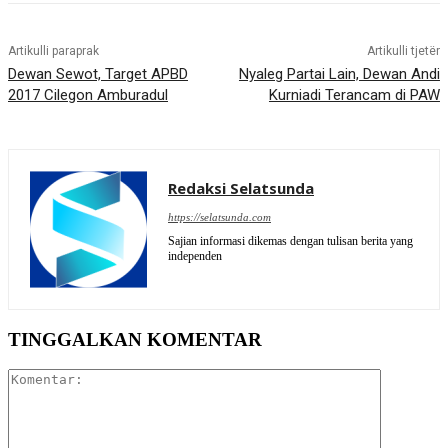
Artikulli paraprak
Artikulli tjetër
Dewan Sewot, Target APBD
Nyaleg Partai Lain, Dewan Andi
2017 Cilegon Amburadul
Kurniadi Terancam di PAW
Redaksi Selatsunda
https://selatsunda.com
Sajian informasi dikemas dengan tulisan berita yang
independen
TINGGALKAN KOMENTAR
Komentar: