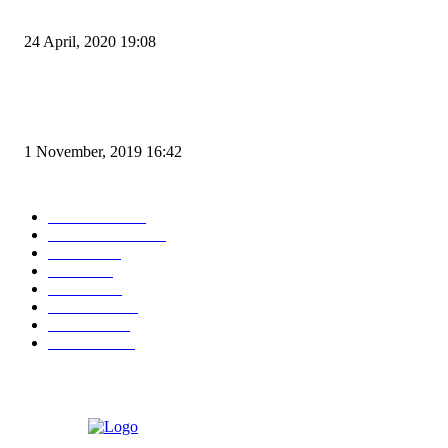
dan Zona Merah
24 April, 2020 19:08
Angin di Pelabuhan Merak Mengamuk, Fasilitas Rusak dan Jadwal Kapal
Terlambat
1 November, 2019 16:42
POPULAR CATEGORY
Peristiwa
10167
Pemerintahan
3319
Hukrim
763
Politik
757
Maritim
372
Kesehatan
331
Ekonomi
274
Pendidikan
97