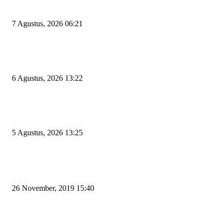
Apa Kendalanya?
7 Agustus, 2026 06:21
Wakil Ketua DPRD Cilegon Minta Robinsar Tak Salah Pilih Sekda Definiti
Sosok Harus Berjiwa Pemimpin, Paham Kelola Pemerintahan dan Pengan
6 Agustus, 2026 13:22
Rawan Kecelakaan Tabrak Belakang, Dishub Cilegon Tertibkan Truk Parki
Liar di Jalan Lingkar Selatan
5 Agustus, 2026 13:25
POPULAR POSTS
Kapal Portlink V Terbakar di Merak, 15 Orang Penumpang Meninggal Du
26 November, 2019 15:40
Pemudik Boleh Menyeberang di Pelabuhan Merak, Asalkan Bukan Dari P