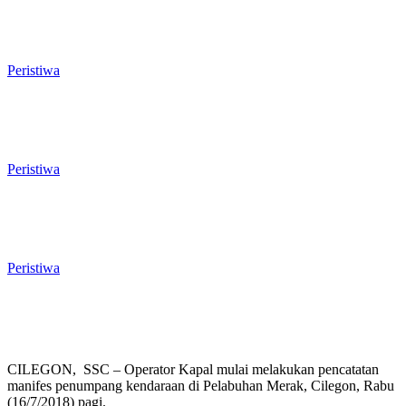
Rawan Kecelakaan Tabrak Belakang,
Dishub Cilegon Tertibkan Truk Parkir
Liar di Jalan Lingkar Selatan
Peristiwa
El Nino Mengintai Cilegon, Polres dan
Pemkot Perkuat Mitigasi Kebakaran
dan Krisis Air Bersih
Peristiwa
Penggodokan Calon Sekda Cilegon
Mulai Bergulir, Lima Nama Pejabat
Masuk Radar Wali Kota
Peristiwa
CILEGON, SSC – Operator Kapal mulai melakukan pencatatan
manifes penumpang kendaraan di Pelabuhan Merak, Cilegon, Rabu
(16/7/2018) pagi.