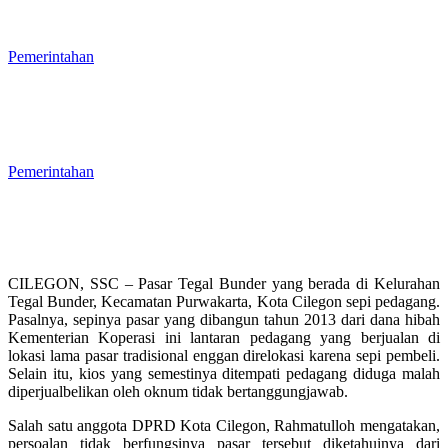
Kota Cilegon Rendah, Baru Mencapai
38 Persen
Pemerintahan
Banyak Kepala OPD Cilegon Diisi Plt,
Wali Kota Robinsar Nyatakan Tidak
Terlalu Berdampak pada
Penganggaran
Pemerintahan
CILEGON, SSC – Pasar Tegal Bunder yang berada di Kelurahan
Tegal Bunder, Kecamatan Purwakarta, Kota Cilegon sepi pedagang.
Pasalnya, sepinya pasar yang dibangun tahun 2013 dari dana hibah
Kementerian Koperasi ini lantaran pedagang yang berjualan di
lokasi lama pasar tradisional enggan direlokasi karena sepi pembeli.
Selain itu, kios yang semestinya ditempati pedagang diduga malah
diperjualbelikan oleh oknum tidak bertanggungjawab.
Salah satu anggota DPRD Kota Cilegon, Rahmatulloh mengatakan,
persoalan tidak berfungsinya pasar tersebut diketahuinya dari