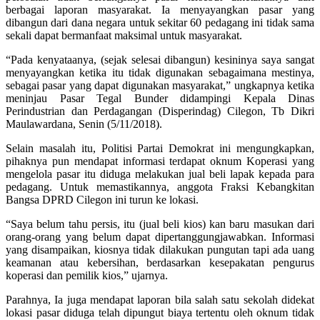
berbagai laporan masyarakat. Ia menyayangkan pasar yang
dibangun dari dana negara untuk sekitar 60 pedagang ini tidak sama
sekali dapat bermanfaat maksimal untuk masyarakat.
“Pada kenyataanya, (sejak selesai dibangun) kesininya saya sangat
menyayangkan ketika itu tidak digunakan sebagaimana mestinya,
sebagai pasar yang dapat digunakan masyarakat,” ungkapnya ketika
meninjau Pasar Tegal Bunder didampingi Kepala Dinas
Perindustrian dan Perdagangan (Disperindag) Cilegon, Tb Dikri
Maulawardana, Senin (5/11/2018).
Selain masalah itu, Politisi Partai Demokrat ini mengungkapkan,
pihaknya pun mendapat informasi terdapat oknum Koperasi yang
mengelola pasar itu diduga melakukan jual beli lapak kepada para
pedagang. Untuk memastikannya, anggota Fraksi Kebangkitan
Bangsa DPRD Cilegon ini turun ke lokasi.
“Saya belum tahu persis, itu (jual beli kios) kan baru masukan dari
orang-orang yang belum dapat dipertanggungjawabkan. Informasi
yang disampaikan, kiosnya tidak dilakukan pungutan tapi ada uang
keamanan atau kebersihan, berdasarkan kesepakatan pengurus
koperasi dan pemilik kios,” ujarnya.
Parahnya, Ia juga mendapat laporan bila salah satu sekolah didekat
lokasi pasar diduga telah dipungut biaya tertentu oleh oknum tidak