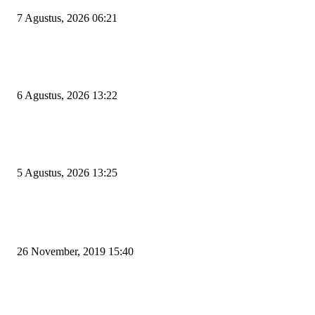
7 Agustus, 2026 06:21
Wakil Ketua DPRD Cilegon Minta Robinsar Tak Salah Pilih Sekda Definiti
Sosok Harus Berjiwa Pemimpin, Paham Kelola Pemerintahan dan Pengan
6 Agustus, 2026 13:22
Rawan Kecelakaan Tabrak Belakang, Dishub Cilegon Tertibkan Truk Parki
Liar di Jalan Lingkar Selatan
5 Agustus, 2026 13:25
POPULAR POSTS
Kapal Portlink V Terbakar di Merak, 15 Orang Penumpang Meninggal Du
26 November, 2019 15:40
Pemudik Boleh Menyeberang di Pelabuhan Merak, Asalkan Bukan Dari P
dan Zona Merah