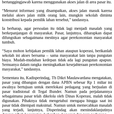
bertanggingjawab karena menggunakan akses jalan di area pasar itu.
“Menurut informasi yang disampaikan, akses jalan masuk karena
melalui akses jalan milik orang lain, mungkin sekolah diminta
konstribusi kepada pemilik lahan tersebut,” tandasnya.
Ia berharap, agar persoalan itu tidak lagi menjadi masalah yang
berkepanjangan di masyarakat. Pasar, lanjutnya, diharapkan dapat
difungsikan sebagaimana mestinya agar perekonomian masyarakat
tumbuh.
“Saya mohon kebijakan pemilik lahan ataupun koperasi, berikanlah
sekolah ini akses bersama – sama masyarakat lain tanpa pungutan
biaya. Mudah-mudahan kedepan tidak ada lagi pungutan apapun.
Semuanya dalam rangka meningkatkan kesejahteraan perekonomian
masyarakat,” tandasnya.
Sementara itu, Kadisperindag, Tb Dikri Maulawardana mengatakan,
pasar yang dibangun dengan dana APBN sebesar Rp 1 miliar ini
awalnya bertujuan untuk merelokasi pedagang yang berjualan di
pasar tradisional di Tegal Bunder. Namun pada perjalanannya
sebagaimana pasar telah dikelola oleh Dinas Koperasi, malah tidak
digunakan. Pihaknya tidak mengetahui mengapa hingga saat ini
pasar tidak ditempati maksimal. Namun untuk memecahkan masalah
yang terjadi, lanjutnya, Disperindag akan menindaklanjutinya