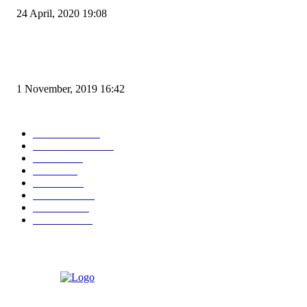
24 April, 2020 19:08
Angin di Pelabuhan Merak Mengamuk, Fasilitas Rusak dan Jadwal Kapal
Terlambat
1 November, 2019 16:42
POPULAR CATEGORY
Peristiwa
10167
Pemerintahan
3319
Hukrim
763
Politik
757
Maritim
372
Kesehatan
331
Ekonomi
274
Pendidikan
97