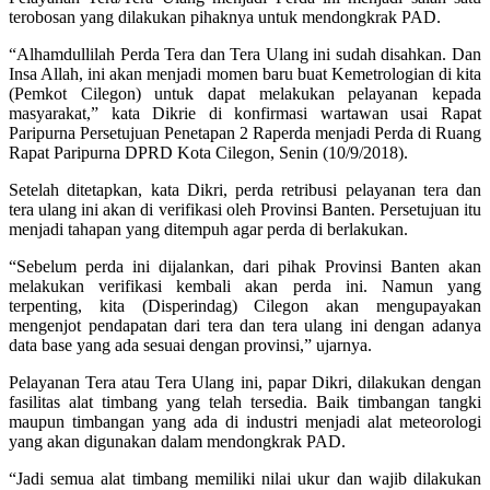
terobosan yang dilakukan pihaknya untuk mendongkrak PAD.
“Alhamdullilah Perda Tera dan Tera Ulang ini sudah disahkan. Dan
Insa Allah, ini akan menjadi momen baru buat Kemetrologian di kita
(Pemkot Cilegon) untuk dapat melakukan pelayanan kepada
masyarakat,” kata Dikrie di konfirmasi wartawan usai Rapat
Paripurna Persetujuan Penetapan 2 Raperda menjadi Perda di Ruang
Rapat Paripurna DPRD Kota Cilegon, Senin (10/9/2018).
Setelah ditetapkan, kata Dikri, perda retribusi pelayanan tera dan
tera ulang ini akan di verifikasi oleh Provinsi Banten. Persetujuan itu
menjadi tahapan yang ditempuh agar perda di berlakukan.
“Sebelum perda ini dijalankan, dari pihak Provinsi Banten akan
melakukan verifikasi kembali akan perda ini. Namun yang
terpenting, kita (Disperindag) Cilegon akan mengupayakan
mengenjot pendapatan dari tera dan tera ulang ini dengan adanya
data base yang ada sesuai dengan provinsi,” ujarnya.
Pelayanan Tera atau Tera Ulang ini, papar Dikri, dilakukan dengan
fasilitas alat timbang yang telah tersedia. Baik timbangan tangki
maupun timbangan yang ada di industri menjadi alat meteorologi
yang akan digunakan dalam mendongkrak PAD.
“Jadi semua alat timbang memiliki nilai ukur dan wajib dilakukan