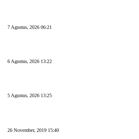
Tiga Aset Jumbo Pemkot Cilegon Bernilai Puluhan Miliar Belum Dimanfa
Apa Kendalanya?
7 Agustus, 2026 06:21
Wakil Ketua DPRD Cilegon Minta Robinsar Tak Salah Pilih Sekda Definiti
Sosok Harus Berjiwa Pemimpin, Paham Kelola Pemerintahan dan Pengan
6 Agustus, 2026 13:22
Rawan Kecelakaan Tabrak Belakang, Dishub Cilegon Tertibkan Truk Parki
Liar di Jalan Lingkar Selatan
5 Agustus, 2026 13:25
POPULAR POSTS
Kapal Portlink V Terbakar di Merak, 15 Orang Penumpang Meninggal Du
26 November, 2019 15:40