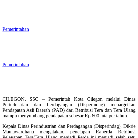
Serapan Anggaran Semester I/2026
Kota Cilegon Rendah, Baru Mencapai
38 Persen
Pemerintahan
Banyak Kepala OPD Cilegon Diisi Plt,
Wali Kota Robinsar Nyatakan Tidak
Terlalu Berdampak pada
Penganggaran
Pemerintahan
CILEGON, SSC – Pemerintah Kota Cilegon melalui Dinas
Perindustrian dan Perdagangan (Disperindag) menargetkan
Pendapatan Asli Daerah (PAD) dari Retribusi Tera dan Tera Ulang
mampu menyumbang pendapatan sebesar Rp 600 juta per tahun.
Kepala Dinas Perindustrian dan Perdagangan (Disperindag), Dikrie
Maulawardhana mengatakan, penetapan Raperda Retribusi
Pelayanan Tera/Tera Ulang menjadi Perda ini menjadi salah satu