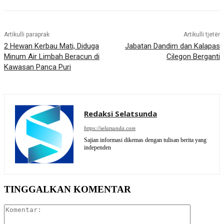
Artikulli paraprak
Artikulli tjetër
2 Hewan Kerbau Mati, Diduga
Jabatan Dandim dan Kalapas
Minum Air Limbah Beracun di
Cilegon Berganti
Kawasan Panca Puri
Redaksi Selatsunda
https://selatsunda.com
Sajian informasi dikemas dengan tulisan berita yang
independen
TINGGALKAN KOMENTAR
Komentar: