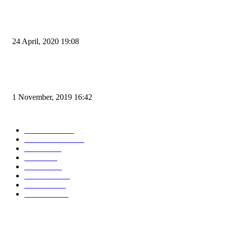
Pemudik Boleh Menyeberang di Pelabuhan Merak, Asalkan Bukan Dari P
dan Zona Merah
24 April, 2020 19:08
Angin di Pelabuhan Merak Mengamuk, Fasilitas Rusak dan Jadwal Kapal
Terlambat
1 November, 2019 16:42
POPULAR CATEGORY
Peristiwa
10167
Pemerintahan
3319
Hukrim
763
Politik
757
Maritim
372
Kesehatan
331
Ekonomi
274
Pendidikan
97