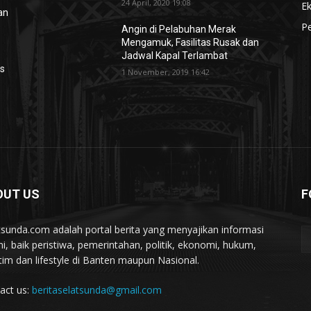
24 April, 2020 19:08
E
lan
Pe
Angin di Pelabuhan Merak
Mengamuk, Fasilitas Rusak dan
Jadwal Kapal Terlambat
es
1 November, 2019 16:42
OUT US
F
tsunda.com adalah portal berita yang menyajikan informasi
ini, baik peristiwa, pemerintahan, politik, ekonomi, hukum,
tim dan lifestyle di Banten maupun Nasional.
act us:
beritaselatsunda@gmail.com