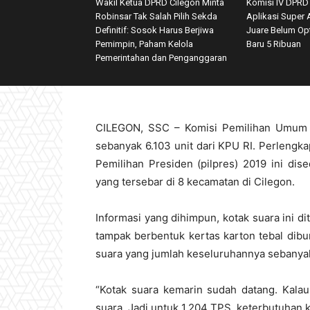
Wakil Ketua DPRD Cilegon Minta
Komisi IV DPRD 
Robinsar Tak Salah Pilih Sekda
Aplikasi Super 
Definitif: Sosok Harus Berjiwa
Juare Belum Op
Pemimpin, Paham Kelola
Baru 5 Ribuan
Pemerintahan dan Penganggaran
CILEGON, SSC – Komisi Pemilihan Umum (
sebanyak 6.103 unit dari KPU RI. Perlengka
Pemilihan Presiden (pilpres) 2019 ini di
yang tersebar di 8 kecamatan di Cilegon.
Informasi yang dihimpun, kotak suara ini di
tampak berbentuk kertas karton tebal dibu
suara yang jumlah keseluruhannya sebanyak
“Kotak suara kemarin sudah datang. Kalau
suara. Jadi untuk 1.204 TPS, keterbutuhan k