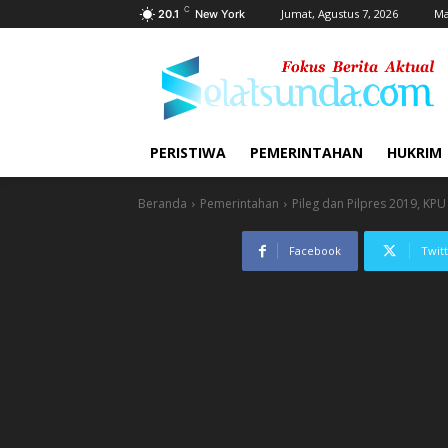
C
Jumat, Agustus 7, 2026
Ma
20.1
New York
PERISTIWA
PEMERINTAHAN
HUKRIM
Beranda
Pemerintahan
Pileg dan Pilpres 2019, KP
Facebook
Twit