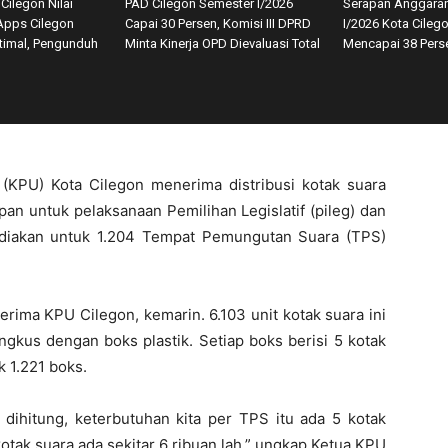
Cilegon Nilai
PAD Cilegon Semester I/2026
Serapan Anggara
Apps Cilegon
Capai 30 Persen, Komisi III DPRD
I/2026 Kota Cileg
timal, Pengunduh
Minta Kinerja OPD Dievaluasi Total
Mencapai 38 Pers
KPU) Kota Cilegon menerima distribusi kotak suara
pan untuk pelaksanaan Pemilihan Legislatif (pileg) dan
sediakan untuk 1.204 Tempat Pemungutan Suara (TPS)
terima KPU Cilegon, kemarin. 6.103 unit kotak suara ini
ngkus dengan boks plastik. Setiap boks berisi 5 kotak
 1.221 boks.
 dihitung, keterbutuhan kita per TPS itu ada 5 kotak
otak suara ada sekitar 6 ribuan lah,” ungkap Ketua KPU