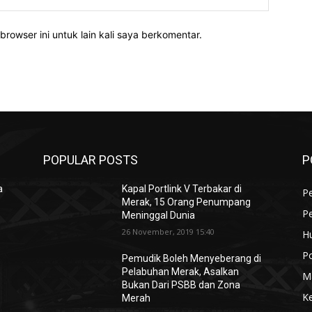
rowser ini untuk lain kali saya berkomentar.
POPULAR POSTS
P
a
Kapal Portlink V Terbakar di
Pe
Merak, 15 Orang Penumpang
P
Meninggal Dunia
26 November, 2019 15:40
H
Po
Pemudik Boleh Menyeberang di
Pelabuhan Merak, Asalkan
M
Bukan Dari PSBB dan Zona
K
Merah