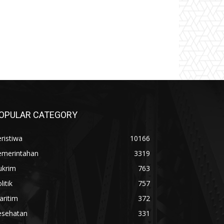
OPULAR CATEGORY
ristiwa
10166
emerintahan
3319
ukrim
763
litik
757
aritim
372
esehatan
331