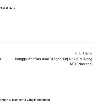
Pilpres 2019
Artikulli tjetër
h
Bangga, Khafilah Asal Cilegon ‘Unjuk Gigi’ di Ajang
MTQ Nasional
dengan tulisan berita yang independen