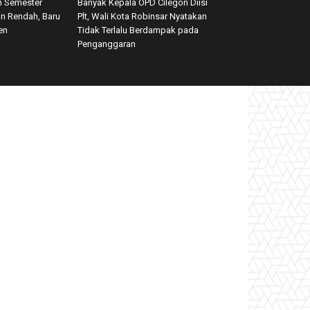
n Semester
Banyak Kepala OPD Cilegon Diisi
on Rendah, Baru
Plt, Wali Kota Robinsar Nyatakan
en
Tidak Terlalu Berdampak pada
Penganggaran