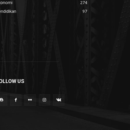
konomi
274
ndidikan
97
OLLOW US