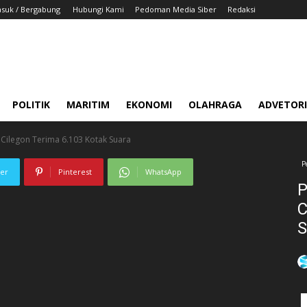
suk / Bergabung
Hubungi Kami
Pedoman Media Siber
Redaksi
POLITIK
MARITIM
EKONOMI
OLAHRAGA
ADVETOR
U Cilegon Terima 6.103 Kotak Suara
P
ter
Pinterest
WhatsApp
P
C
S