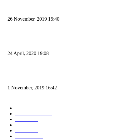
Kapal Portlink V Terbakar di Merak, 15 Orang Penumpang Meninggal Du
26 November, 2019 15:40
Pemudik Boleh Menyeberang di Pelabuhan Merak, Asalkan Bukan Dari P
dan Zona Merah
24 April, 2020 19:08
Angin di Pelabuhan Merak Mengamuk, Fasilitas Rusak dan Jadwal Kapal
Terlambat
1 November, 2019 16:42
POPULAR CATEGORY
Peristiwa
10167
Pemerintahan
3319
Hukrim
763
Politik
757
Maritim
372
Kesehatan
331