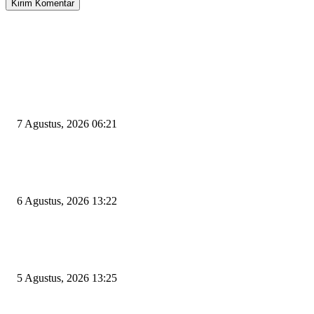
EDITOR PICKS
Tiga Aset Jumbo Pemkot Cilegon Bernilai Puluhan Miliar Belum Dimanfa
Apa Kendalanya?
7 Agustus, 2026 06:21
Wakil Ketua DPRD Cilegon Minta Robinsar Tak Salah Pilih Sekda Definiti
Sosok Harus Berjiwa Pemimpin, Paham Kelola Pemerintahan dan Pengan
6 Agustus, 2026 13:22
Rawan Kecelakaan Tabrak Belakang, Dishub Cilegon Tertibkan Truk Parki
Liar di Jalan Lingkar Selatan
5 Agustus, 2026 13:25
POPULAR POSTS