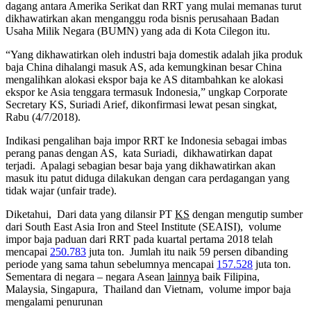
dagang antara Amerika Serikat dan RRT yang mulai memanas turut
dikhawatirkan akan menganggu roda bisnis perusahaan Badan
Usaha Milik Negara (BUMN) yang ada di Kota Cilegon itu.
“Yang dikhawatirkan oleh industri baja domestik adalah jika produk
baja China dihalangi masuk AS, ada kemungkinan besar China
mengalihkan alokasi ekspor baja ke AS ditambahkan ke alokasi
ekspor ke Asia tenggara termasuk Indonesia,” ungkap Corporate
Secretary KS, Suriadi Arief, dikonfirmasi lewat pesan singkat,
Rabu (4/7/2018).
Indikasi pengalihan baja impor RRT ke Indonesia sebagai imbas
perang panas dengan AS, kata Suriadi, dikhawatirkan dapat
terjadi. Apalagi sebagian besar baja yang dikhawatirkan akan
masuk itu patut diduga dilakukan dengan cara perdagangan yang
tidak wajar (unfair trade).
Diketahui, Dari data yang dilansir PT
KS
dengan mengutip sumber
dari South East Asia Iron and Steel Institute (SEAISI), volume
impor baja paduan dari RRT pada kuartal pertama 2018 telah
mencapai
250.783
juta ton. Jumlah itu naik 59 persen dibanding
periode yang sama tahun sebelumnya mencapai
157.528
juta ton.
Sementara di negara – negara Asean
lainnya
baik Filipina,
Malaysia, Singapura, Thailand dan Vietnam, volume impor baja
mengalami penurunan