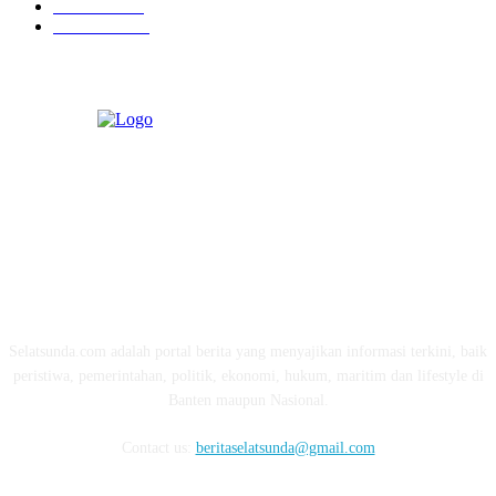
Ekonomi
274
Pendidikan
97
ABOUT US
Selatsunda.com adalah portal berita yang menyajikan informasi terkini, baik
peristiwa, pemerintahan, politik, ekonomi, hukum, maritim dan lifestyle di
Banten maupun Nasional.
Contact us:
beritaselatsunda@gmail.com