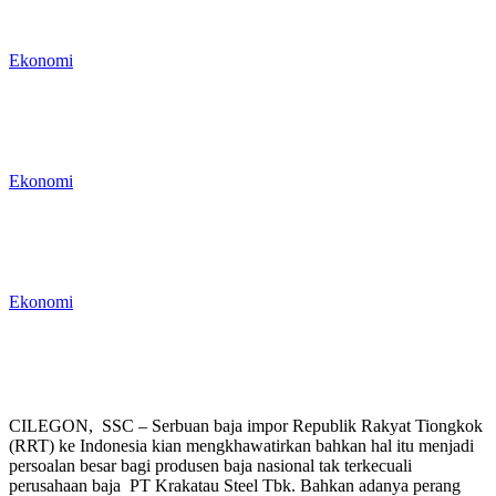
Banten Tembus 1,42 Juta SID,
Terbanyak Kabupaten Tangerang
Ekonomi
Hingga Mei 2026, Kinerja Penerimaan
Pajak DJP Banten Tumbuh Positif
Ekonomi
Komit Keberlanjutan, Chandra Asri
Group Sabet Tiga Penghargaan Global
CSR & ESG Awards 2026
Ekonomi
CILEGON, SSC – Serbuan baja impor Republik Rakyat Tiongkok
(RRT) ke Indonesia kian mengkhawatirkan bahkan hal itu menjadi
persoalan besar bagi produsen baja nasional tak terkecuali
perusahaan baja PT Krakatau Steel Tbk. Bahkan adanya perang