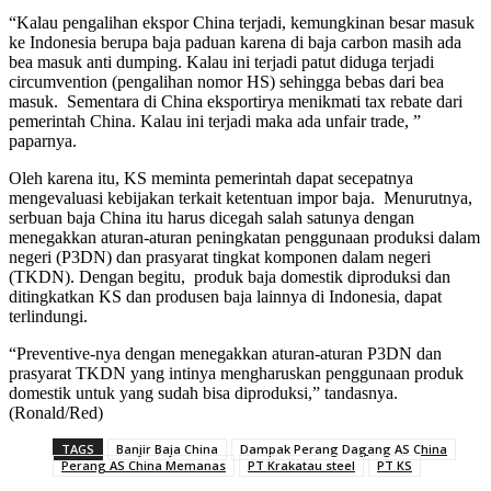
“Kalau pengalihan ekspor China terjadi, kemungkinan besar masuk
ke Indonesia berupa baja paduan karena di baja carbon masih ada
bea masuk anti dumping. Kalau ini terjadi patut diduga terjadi
circumvention (pengalihan nomor HS) sehingga bebas dari bea
masuk. Sementara di China eksportirya menikmati tax rebate dari
pemerintah China. Kalau ini terjadi maka ada unfair trade, ”
paparnya.
Oleh karena itu, KS meminta pemerintah dapat secepatnya
mengevaluasi kebijakan terkait ketentuan impor baja. Menurutnya,
serbuan baja China itu harus dicegah salah satunya dengan
menegakkan aturan-aturan peningkatan penggunaan produksi dalam
negeri (P3DN) dan prasyarat tingkat komponen dalam negeri
(TKDN). Dengan begitu, produk baja domestik diproduksi dan
ditingkatkan KS dan produsen baja lainnya di Indonesia, dapat
terlindungi.
“Preventive-nya dengan menegakkan aturan-aturan P3DN dan
prasyarat TKDN yang intinya mengharuskan penggunaan produk
domestik untuk yang sudah bisa diproduksi,” tandasnya.
(Ronald/Red)
TAGS
Banjir Baja China
Dampak Perang Dagang AS China
Perang AS China Memanas
PT Krakatau steel
PT KS