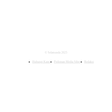
FOLLOW US
© Selatsunda 2025
Hubungi Kami
Pedoman Media Siber
Redaksi