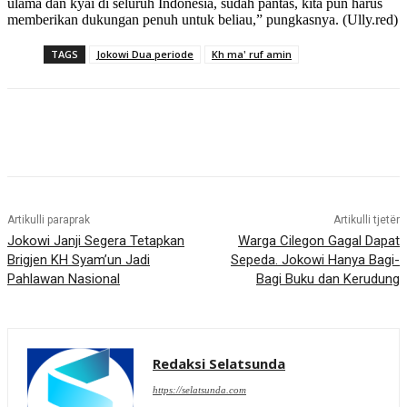
ulama dan kyai di seluruh Indonesia, sudah pantas, kita pun harus
memberikan dukungan penuh untuk beliau,” pungkasnya. (Ully.red)
TAGS
Jokowi Dua periode
Kh ma' ruf amin
Artikulli paraprak
Artikulli tjetër
Jokowi Janji Segera Tetapkan
Warga Cilegon Gagal Dapat
Brigjen KH Syam’un Jadi
Sepeda. Jokowi Hanya Bagi-
Pahlawan Nasional
Bagi Buku dan Kerudung
Redaksi Selatsunda
https://selatsunda.com