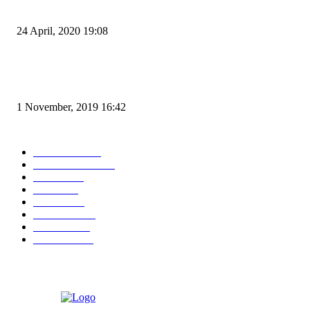
dan Zona Merah
24 April, 2020 19:08
Angin di Pelabuhan Merak Mengamuk, Fasilitas Rusak dan Jadwal Kapal
Terlambat
1 November, 2019 16:42
POPULAR CATEGORY
Peristiwa
10169
Pemerintahan
3319
Hukrim
763
Politik
758
Maritim
372
Kesehatan
331
Ekonomi
274
Pendidikan
97