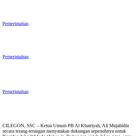
PAD Cilegon Semester I/2026 Capai
30 Persen, Komisi III DPRD Minta
Kinerja OPD Dievaluasi Total
Pemerintahan
Serapan Anggaran Semester I/2026
Kota Cilegon Rendah, Baru Mencapai
38 Persen
Pemerintahan
Banyak Kepala OPD Cilegon Diisi Plt,
Wali Kota Robinsar Nyatakan Tidak
Terlalu Berdampak pada
Penganggaran
Pemerintahan
CILEGON, SSC – Ketua Umum PB Al Khairiyah, Ali Mujahidin
secara terang-terangan menyatakan dukungan sepenuhnya untuk