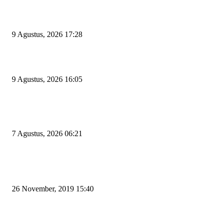
Begini Kata Wali Kota Cilegon Diingatkan Pimpinan DPRD Agar Tak Sal
Pilih Sekda Definitif
9 Agustus, 2026 17:28
Ratu Amalia Hayani Terpilih Aklamasi Pimpin Partai Golkar Cilegon
9 Agustus, 2026 16:05
Tiga Aset Jumbo Pemkot Cilegon Bernilai Puluhan Miliar Belum Dimanfa
Apa Kendalanya?
7 Agustus, 2026 06:21
POPULAR POSTS
Kapal Portlink V Terbakar di Merak, 15 Orang Penumpang Meninggal Du
26 November, 2019 15:40
Pemudik Boleh Menyeberang di Pelabuhan Merak, Asalkan Bukan Dari P