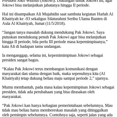
Presiden Joko Widodo (Jokowi). Dukungan untuk Jokowi ini, agar
Jokowi bisa melanjutkan jabatanya hingga II periode.
Hal ini disampaikan Ali Mujahidin saat sambuta kegiatan Harlah Al
Khairiyah ke -93 sekaligus Silaturahmi Seribu Ulama Banten di
Aula Al Khairiyah, Jumat (11/5/2018).
“Jangan tanya masalah dukung mendukung Pak Jokowi. Saya
putuskan mendukung penuh Pak Jokowi agar bisa melanjutkan
hingga II periode, bila perlu III periode masa kepemimpinanya,”
kata Ali di hadapan tamu undangan.
Ia menganggap, selama ini, kepemimimpinan Jokowi sebagai
presiden sangat bagus.
“Kalau Pak Jokowi terus membangun komunikasi dengan
masyarakat dan ulama dengan baik, maka sepenuhnya kita (Al
Khairiyah) tetap dukung beliau maju sampai periode 2,” ujarnya.
Mumu membantah, pada masa kalau kepemimpinan Jokowi sebagai
presiden, tidak ada perubahaan yang bisa dirasakan oleh
masyarakat.
“Pak Jokowi kan hanya kebagian pemerintahaan sebelumnya. Mau
tidak mau beliau harus membereskan masalah yang ditinggalkan
oleh pemimpin sebelumnya. Contohnya saja, seperti jalan yang ada