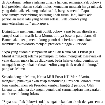
di Sukabumi, tadinya jalanan di sana hancur, semenjak Pak Jokowi
jadi presiden jalanan sudah mulus, kemudian masalah harga minyak
yang dulu naik sekarang sudah stabil, harga semen di Papua
sebelumnya melambung sekarang udah turun. Jadi, kalau ada
persoalan masa lalu yang belum selesai, Pak Jokowi yang
menyelesaikan itu,” ungkapnya.
Disinggung mengenai janji politik Jokow yang belum direalisasi
sampai saat ini, masih kata Mumu, dirinya beserta para ulama di
Banten akan tetap mendukung penuh dan berkomitemn akan
membuat Jokowidodo menjadi presiden hingga 2 Periode.
“Apa yang sudah disampaikan oleh Pak Ketua MUI Pusat (KH
Maruf Amin,red) selama pemimpin itu tidak mengajak masayarakat
yang dzolim maka harus didukung, beda halnya kalau pemimpun
mengajak masyarakat berbuat dzolim yang tidak usah didukung,”
pungkas Mumu.
Senada dengan Mumu, Ketua MUI Pusat KH Maruf Amin,
mengaku, pihaknya akan tetap mendukung Presiden Jokowi untuk
bisa kembali menjadi Presiden kembali hingga 2 periode. Oleh
karena itu, adanya dukungan penuh dari semua lapisan masyarakat
untuk mendukung Jokowi.
“Saya rasa, Pak Jokowi sudah sangat dekat dan akrab dengan semua