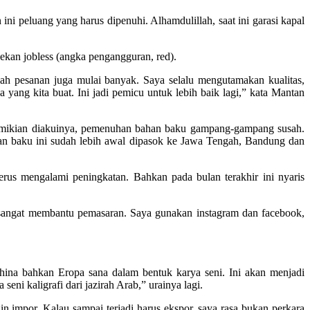
ini peluang yang harus dipenuhi. Alhamdulillah, saat ini garasi kapal
ekan jobless (angka pengangguran, red).
llah pesanan juga mulai banyak. Saya selalu mengutamakan kualitas,
 yang kita buat. Ini jadi pemicu untuk lebih baik lagi,” kata Mantan
demikian diakuinya, pemenuhan bahan baku gampang-gampang susah.
han baku ini sudah lebih awal dipasok ke Jawa Tengah, Bandung dan
terus mengalami peningkatan. Bahkan pada bulan terakhir ini nyaris
s sangat membantu pemasaran. Saya gunakan instagram dan facebook,
ina bahkan Eropa sana dalam bentuk karya seni. Ini akan menjadi
ni kaligrafi dari jazirah Arab,” urainya lagi.
n impor. Kalau sampai terjadi harus ekspor, saya rasa bukan perkara