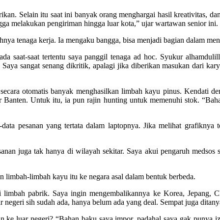
n. Selain itu saat ini banyak orang menghargai hasil kreativitas, dan 
gga melakukan pengiriman hingga luar kota,” ujar wartawan senior ini.
hnya tenaga kerja. Ia mengaku bangga, bisa menjadi bagian dalam men
pada saat-saat tertentu saya panggil tenaga ad hoc. Syukur alhamduli
Saya sangat senang dikritik, apalagi jika diberikan masukan dari karya
g secara otomatis banyak menghasilkan limbah kayu pinus. Kendati 
 Banten. Untuk itu, ia pun rajin hunting untuk memenuhi stok. “Ba
-data pesanan yang tertata dalam laptopnya. Jika melihat grafiknya 
pesanan juga tak hanya di wilayah sekitar. Saya akui pengaruh medso
n limbah-limbah kayu itu ke negara asal dalam bentuk berbeda.
 limbah pabrik. Saya ingin mengembalikannya ke Korea, Jepang, Ch
negeri sih sudah ada, hanya belum ada yang deal. Sempat juga ditanya se
an ke luar negeri? “Bahan baku saya impor, padahal saya gak punya izi