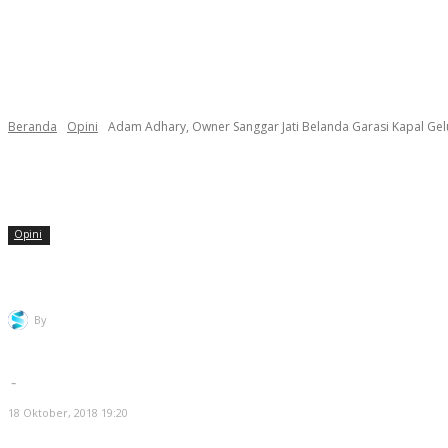
Beranda
Opini
Adam Adhary, Owner Sanggar Jati Belanda Garasi Kapal Gel
Opini
Adam Adhary, Owner Sanggar Jati Belanda G
By
Redaksi Selatsunda
-
18 Oktober, 2018 19:20