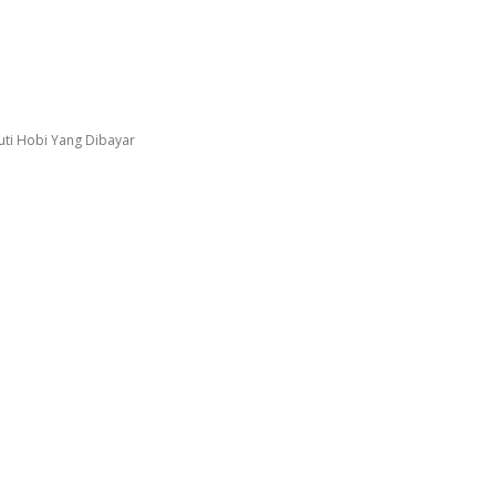
uti Hobi Yang Dibayar
Facebook
Twitter
Pinterest
WhatsApp
arasi Kapal Geluti Hobi Yang Dibayar