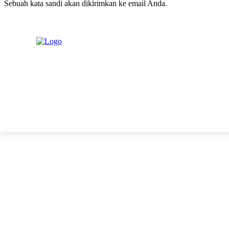
Sebuah kata sandi akan dikirimkan ke email Anda.
C
Sabtu, Agustus 8, 2026
Masuk / Bergabung
H
20.1
New York
PERISTIWA
PEMERINTAHAN
HUKRIM
POLITIK