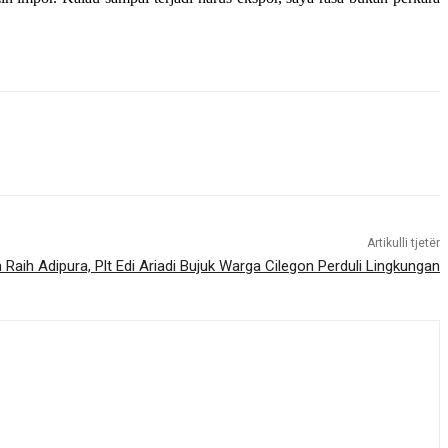
Artikulli tjetër
n Raih Adipura, Plt Edi Ariadi Bujuk Warga Cilegon Perduli Lingkungan