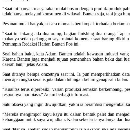
“Saat ini banyak masyarakat mulai bosan dengan produk-produk pabrika
tidak hanya melayani konsumen di wilayah Banten saja, tapi juga hin
Pesanan mulai banyak, secara otomatis berdampak terhadap bertamba
“Saat ini tukang ada dua orang, bagian finishing dua orang. Tapi 
makanya setiap pelanggan saya mintai komentar saat barang dikirim. 
Pemimpin Redaksi Harian Banten Pos ini.
Soal bahan baku, kata Adam, Banten adalah kawasan industri yan
Karena Banten juga menjadi tujuan pemenuhan bahan baku dari luar
daerah lain,” jelas Adam.
Saat ditanya berapa omzetnya saat ini, Ia pun memperlihatkan data
mencapai angka seratus juta dalam hitungan belum genap satu bulan.
“Kualitas terus diperbaiki, varian produksi semakin berkembang, 
responnya luar biasa,” Adam berbagi informasi.
Satu obsesi yang ingin diwujudkan, yakni ia berambisi mengembalika
“Mereka mengimpor kayu-kayu itu dalam bentuk palet dan menjadi
kebanggaan untuk saya wujudkan. Kalau sekedar tanya-tanya dari luar 
Saat ditanya, apakah sudah mengantongi izin ekspor, jika ada pesan