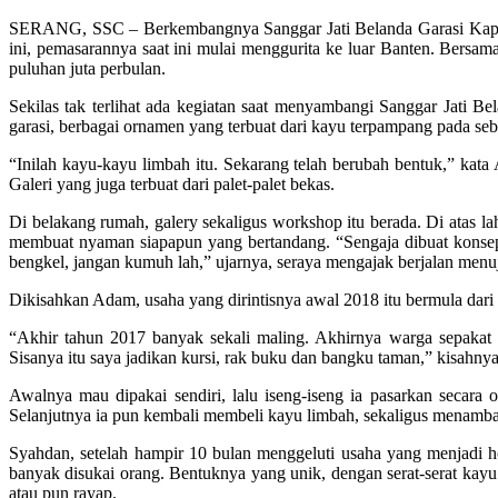
SERANG, SSC – Berkembangnya Sanggar Jati Belanda Garasi Kapal 
ini, pemasarannya saat ini mulai menggurita ke luar Banten. Bersa
puluhan juta perbulan.
Sekilas tak terlihat ada kegiatan saat menyambangi Sanggar Jati 
garasi, berbagai ornamen yang terbuat dari kayu terpampang pada se
“Inilah kayu-kayu limbah itu. Sekarang telah berubah bentuk,” ka
Galeri yang juga terbuat dari palet-palet bekas.
Di belakang rumah, galery sekaligus workshop itu berada. Di atas l
membuat nyaman siapapun yang bertandang. “Sengaja dibuat konsep 
bengkel, jangan kumuh lah,” ujarnya, seraya mengajak berjalan menu
Dikisahkan Adam, usaha yang dirintisnya awal 2018 itu bermula dari 
“Akhir tahun 2017 banyak sekali maling. Akhirnya warga sepakat
Sisanya itu saya jadikan kursi, rak buku dan bangku taman,” kisahnya
Awalnya mau dipakai sendiri, lalu iseng-iseng ia pasarkan secara 
Selanjutnya ia pun kembali membeli kayu limbah, sekaligus menamba
Syahdan, setelah hampir 10 bulan menggeluti usaha yang menjadi ho
banyak disukai orang. Bentuknya yang unik, dengan serat-serat kay
atau pun rayap.