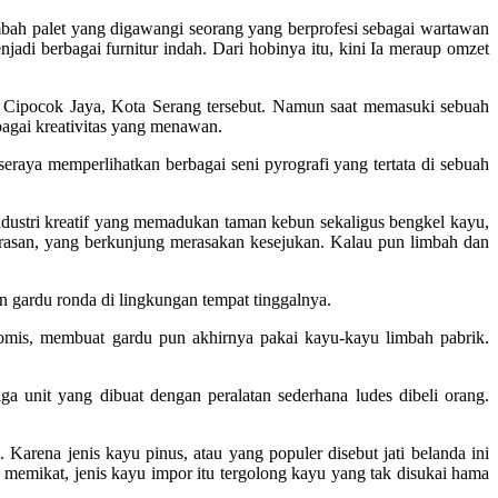
h palet yang digawangi seorang yang berprofesi sebagai wartawan
di berbagai furnitur indah. Dari hobinya itu, kini Ia meraup omzet
i, Cipocok Jaya, Kota Serang tersebut. Namun saat memasuki sebuah
bagai kreativitas yang menawan.
aya memperlihatkan berbagai seni pyrografi yang tertata di sebuah
industri kreatif yang memadukan taman kebun sekaligus bengkel kayu,
erasan, yang berkunjung merasakan kesejukan. Kalau pun limbah dan
n gardu ronda di lingkungan tempat tinggalnya.
omis, membuat gardu pun akhirnya pakai kayu-kayu limbah pabrik.
ga unit yang dibuat dengan peralatan sederhana ludes dibeli orang.
arena jenis kayu pinus, atau yang populer disebut jati belanda ini
memikat, jenis kayu impor itu tergolong kayu yang tak disukai hama