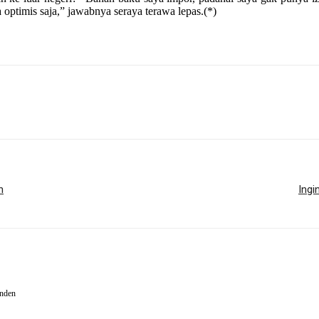
 optimis saja,” jawabnya seraya terawa lepas.(*)
n
Ingi
enden