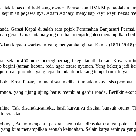
tak lepas dari hobi sang owner. Perusahaan UMKM pengolahan limba
ma sejumlah pegawainya, Adam Adhary, menyulap kayu-kayu bekas menja
Belanda Garasi Kapal di salah satu pojok Perumahan Banjarsari Perma
buah gerai. Garasi utama yang dirubah menjadi galeri menampilkan ber
ta Adam kepada wartawan yang menyambanginya, Kamis (18/10/2018) ser
ahan sekitar 450 meter persegi berbagai kegiatan dilakukan. Kawasan 
begini (taman kebun, red), agar terasa nyaman. Yang bekerja jadi k
ju rumah produksi yang tepat berada di belakang tempat rumahnya.
hobi. Kreatifitasnya muncul saat melihat tumpukan kayu sisa pembuata
 ronda, yang ujung-ujung harus membuat gardu ronda. Berfikir ekon
.
online. Tak disangka-sangka, hasil karyanya disukai banyak orang. Ti
h peralatan.
binya, Adam mengakui pasaran penjualan dirasakan sangat potensial. K
u yang kuat menampilkan sebuah keindahan. Selain karya seninya yang 