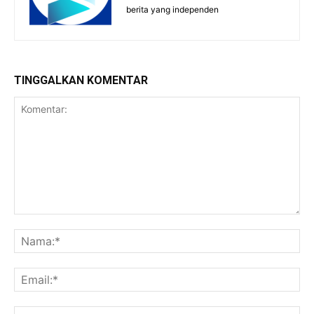
berita yang independen
TINGGALKAN KOMENTAR
Komentar:
Na
Ema
Web