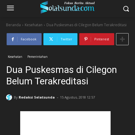
Beranda
Kesehatan
Dua Puskesmas di Cilegon Belum Terakreditasi
Facebook
Twitter
Pinterest
Kesehatan
Pemerintahan
Dua Puskesmas di Cilegon
Belum Terakreditasi
-
By
Redaksi Selatsunda
15 Agustus, 2018 12:57