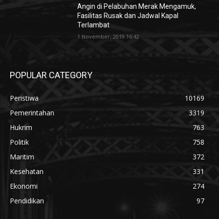
Angin di Pelabuhan Merak Mengamuk,
Fasilitas Rusak dan Jadwal Kapal
Terlambat
1 November, 2019 16:42
POPULAR CATEGORY
Peristiwa
10169
Pemerintahan
3319
Hukrim
763
Politik
758
Maritim
372
Kesehatan
331
Ekonomi
274
Pendidikan
97