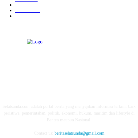
Kesehatan
331
Ekonomi
274
Pendidikan
97
ABOUT US
Selatsunda.com adalah portal berita yang menyajikan informasi terkini, baik
peristiwa, pemerintahan, politik, ekonomi, hukum, maritim dan lifestyle di
Banten maupun Nasional.
Contact us:
beritaselatsunda@gmail.com