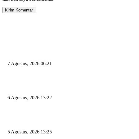
EDITOR PICKS
Tiga Aset Jumbo Pemkot Cilegon Bernilai Puluhan Miliar Belum Dimanfa
Apa Kendalanya?
7 Agustus, 2026 06:21
Wakil Ketua DPRD Cilegon Minta Robinsar Tak Salah Pilih Sekda Definiti
Sosok Harus Berjiwa Pemimpin, Paham Kelola Pemerintahan dan Pengan
6 Agustus, 2026 13:22
Rawan Kecelakaan Tabrak Belakang, Dishub Cilegon Tertibkan Truk Parki
Liar di Jalan Lingkar Selatan
5 Agustus, 2026 13:25