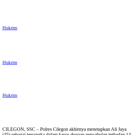
Kasus Pelecehan Seksual Anak di
Merak Dapat Atensi PH Muda Ini,
Minta Polisi Usut Tuntas
Hukrim
Kasus Dugaan Korupsi Sarana Bantu
Navigasi Pelayaran Dishub Cilegon
Naik Penyidikan, Sebanyak 30 Saksi
Diperiksa
Hukrim
10 Bulan Menjabat, Kajari Cilegon
Virgaliano Nahan Dapat Amanah
Dipromosi ke Kejagung
Hukrim
CILEGON, SSC – Polres Cilegon akhirnya menetapkan Ali Jaya
(35) sebagai tersangka dalam kasus dugaan pencabulan terhadap 13