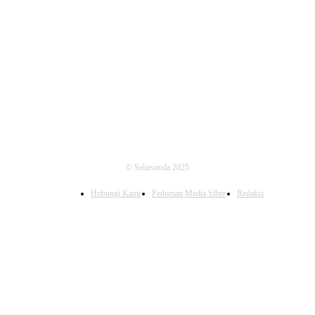
FOLLOW US
© Selatsunda 2025
Hubungi Kami
Pedoman Media Siber
Redaksi