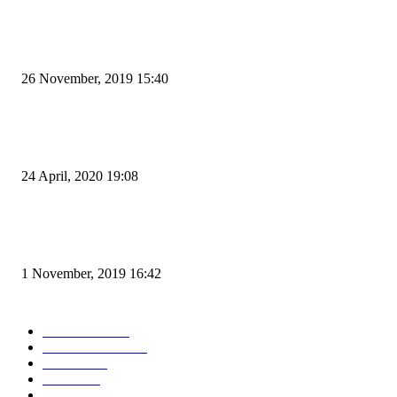
POPULAR POSTS
Kapal Portlink V Terbakar di Merak, 15 Orang Penumpang Meninggal Du
26 November, 2019 15:40
Pemudik Boleh Menyeberang di Pelabuhan Merak, Asalkan Bukan Dari P
dan Zona Merah
24 April, 2020 19:08
Angin di Pelabuhan Merak Mengamuk, Fasilitas Rusak dan Jadwal Kapal
Terlambat
1 November, 2019 16:42
POPULAR CATEGORY
Peristiwa
10167
Pemerintahan
3319
Hukrim
763
Politik
757
Maritim
372