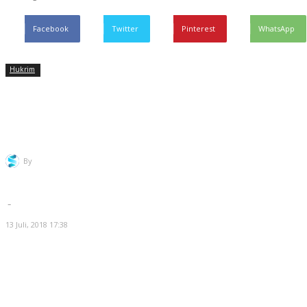
Facebook
Twitter
Pinterest
WhatsApp
Hukrim
Pelaku Cabul 13 Anak Dibawah
Umur Ditetapkan Tersangka
By
Redaksi Selatsunda
-
13 Juli, 2018 17:38