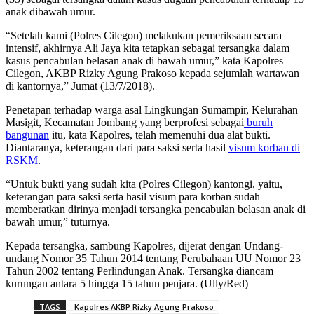
anak dibawah umur.
“Setelah kami (Polres Cilegon) melakukan pemeriksaan secara
intensif, akhirnya Ali Jaya kita tetapkan sebagai tersangka dalam
kasus pencabulan belasan anak di bawah umur,” kata Kapolres
Cilegon, AKBP Rizky Agung Prakoso kepada sejumlah wartawan
di kantornya,” Jumat (13/7/2018).
Penetapan terhadap warga asal Lingkungan Sumampir, Kelurahan
Masigit, Kecamatan Jombang yang berprofesi sebagai
buruh
bangunan
itu, kata Kapolres, telah memenuhi dua alat bukti.
Diantaranya, keterangan dari para saksi serta hasil
visum korban di
RSKM
.
“Untuk bukti yang sudah kita (Polres Cilegon) kantongi, yaitu,
keterangan para saksi serta hasil visum para korban sudah
memberatkan dirinya menjadi tersangka pencabulan belasan anak di
bawah umur,” tuturnya.
Kepada tersangka, sambung Kapolres, dijerat dengan Undang-
undang Nomor 35 Tahun 2014 tentang Perubahaan UU Nomor 23
Tahun 2002 tentang Perlindungan Anak. Tersangka diancam
kurungan antara 5 hingga 15 tahun penjara. (Ully/Red)
TAGS
Kapolres AKBP Rizky Agung Prakoso