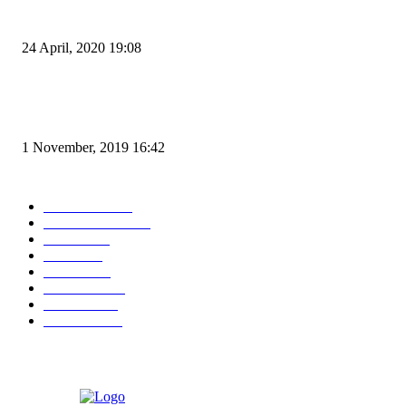
Pemudik Boleh Menyeberang di Pelabuhan Merak, Asalkan Bukan Dari P
dan Zona Merah
24 April, 2020 19:08
Angin di Pelabuhan Merak Mengamuk, Fasilitas Rusak dan Jadwal Kapal
Terlambat
1 November, 2019 16:42
POPULAR CATEGORY
Peristiwa
10169
Pemerintahan
3319
Hukrim
763
Politik
758
Maritim
372
Kesehatan
331
Ekonomi
274
Pendidikan
97