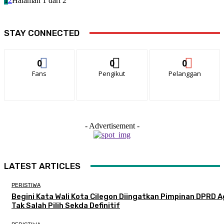
1
2
Halaman 1 dari 2
STAY CONNECTED
0
0
0
Fans
Pengikut
Pelanggan
- Advertisement -
LATEST ARTICLES
PERISTIWA
Begini Kata Wali Kota Cilegon Diingatkan Pimpinan DPRD 
Tak Salah Pilih Sekda Definitif